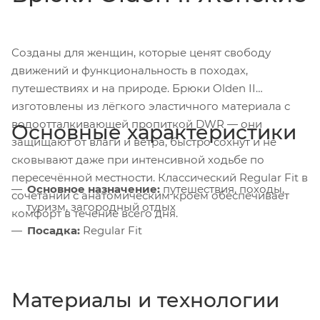
Созданы для женщин, которые ценят свободу
движений и функциональность в походах,
путешествиях и на природе. Брюки Olden II
изготовлены из лёгкого эластичного материала с
водоотталкивающей пропиткой DWR — они
Основные характеристики
защищают от влаги и ветра, быстро сохнут и не
сковывают даже при интенсивной ходьбе по
пересечённой местности. Классический Regular Fit в
Основное назначение:
путешествия, походы,
сочетании с анатомическим кроем обеспечивает
туризм, загородный отдых
комфорт в течение всего дня.
Посадка:
Regular Fit
Материалы и технологии