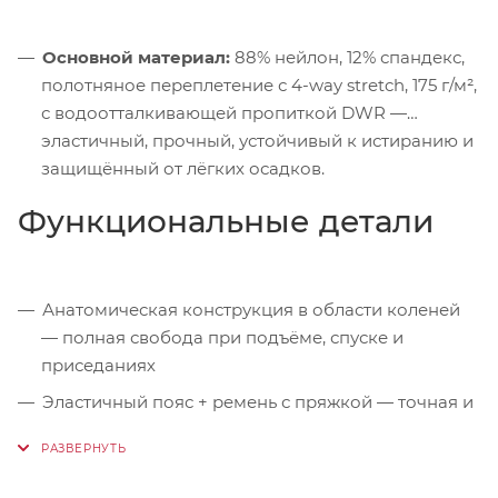
Основной материал:
88% нейлон, 12% спандекс,
полотняное переплетение с 4-way stretch, 175 г/м²,
с водоотталкивающей пропиткой DWR —
эластичный, прочный, устойчивый к истиранию и
защищённый от лёгких осадков.
Функциональные детали
Анатомическая конструкция в области коленей
— полная свобода при подъёме, спуске и
приседаниях
Эластичный пояс + ремень с пряжкой — точная и
удобная регулировка по фигуре
Застёжка на молнию и кнопку — надёжность и
долговечность