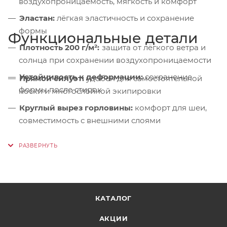
воздухопроницаемость, мягкость и комфорт
Эластан:
лёгкая эластичность и сохранение
формы
Функциональные детали
Плотность 200 г/м²:
защита от лёгкого ветра и
солнца при сохранении воздухопроницаемости
Устойчивость к деформации:
сохранение
Прямой силуэт:
удобен для самостоятельной
формы после стирок
носки и многослойной экипировки
Круглый вырез горловины:
комфорт для шеи,
совместимость с внешними слоями
Оригинальный принт:
стильный дизайн для
маршрута и города
Использование как базовый слой:
для
несложных походов и лагерного отдыха в сухую
тёплую погоду
КАТАЛОГ
АКЦИИ