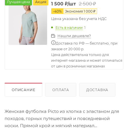
Лучшая цена
Акция
2 500
₽
1 500
₽
/шт
-
40
%
Экономия
1 000
₽
Цена указана без учета НДС
Есть в наличии
: 1
Нашли дешевле?
Доставка по РФ — бесплатно, при
заказе от 20 000 р.
Цена действительна только для
интернет-магазина и может отличаться
от цен в розничных магазинах
ОПИСАНИЕ
ОПЛАТА
ДОСТАВКА
Женская футболка Picto из хлопка с эластаном для
походов, горных путешествий и повседневной
носки. Прямой крой и мягкий материал