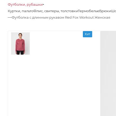
Футболки, рубашки
Куртки, пальто
Флис, свитеры, толстовки
Термобелье
Брюки
Шо
—
Футболка с длинным рукавом Red Fox Workout Женская
Хит