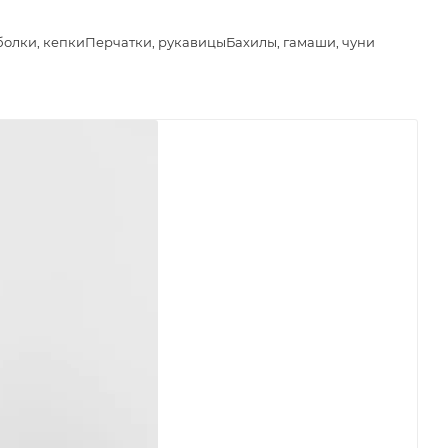
болки, кепки
Перчатки, рукавицы
Бахилы, гамаши, чуни