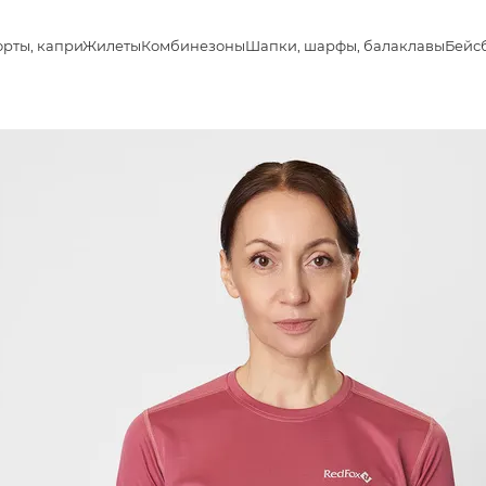
рты, капри
Жилеты
Комбинезоны
Шапки, шарфы, балаклавы
Бейс