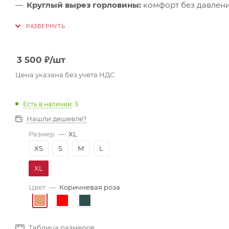
Круглый вырез горловины:
комфорт без давлен
3 500
₽
/шт
Цена указана без учета НДС
Есть в наличии
: 3
Нашли дешевле?
Размер
—
XL
XS
S
M
L
XL
Цвет
—
Коричневая роза
Таблица размеров