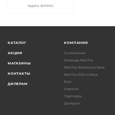
ЗАДАТЬ ВОПРОС
КАТАЛОГ
КОМПАНИЯ
АКЦИИ
О компании
Команда Red Fox
МАГАЗИНЫ
Red Fox Adventure Race
КОНТАКТЫ
Red Fox Elbrus Race
Блог
ДИЛЕРАМ
Новости
Партнеры
Дилерам