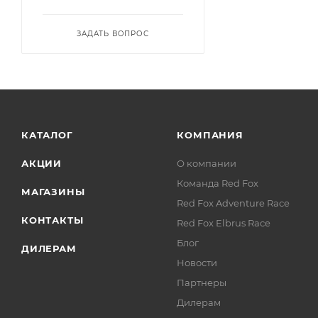
ЗАДАТЬ ВОПРОС
КАТАЛОГ
КОМПАНИЯ
АКЦИИ
О компании
Команда Red Fox
МАГАЗИНЫ
Red Fox Adventure Race
КОНТАКТЫ
Red Fox Elbrus Race
Блог
ДИЛЕРАМ
Новости
Партнеры
Дилерам