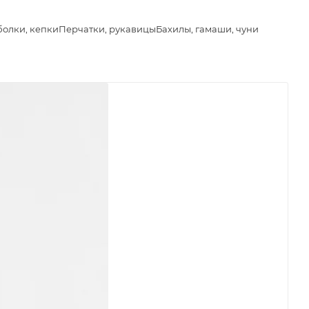
болки, кепки
Перчатки, рукавицы
Бахилы, гамаши, чуни