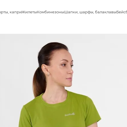
рты, капри
Жилеты
Комбинезоны
Шапки, шарфы, балаклавы
Бейс