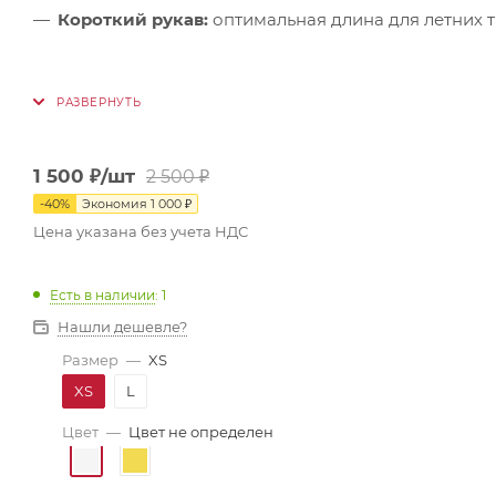
Короткий рукав:
оптимальная длина для летних 
1 500
₽
/шт
2 500
₽
-
40
%
Экономия
1 000
₽
Цена указана без учета НДС
Есть в наличии
: 1
Нашли дешевле?
Размер
—
XS
XS
L
Цвет
—
Цвет не определен