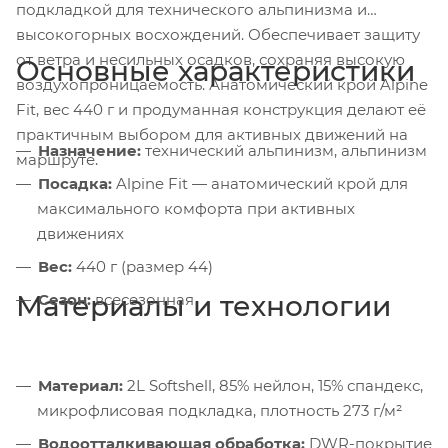
подкладкой для технического альпинизма и
высокогорных восхождений. Обеспечивает защиту
от ветра и несильных осадков, сохраняя высокую
Основные характеристики
воздухопроницаемость. Анатомический крой Alpine
Fit, вес 440 г и продуманная конструкция делают её
практичным выбором для активных движений на
Назначение:
технический альпинизм, альпинизм
маршруте.
Посадка:
Alpine Fit — анатомический крой для
максимального комфорта при активных
движениях
Вес:
440 г (размер 44)
Материалы и технологии
Сезон:
всесезонная
Материал:
2L Softshell, 85% нейлон, 15% спандекс,
микрофлисовая подкладка, плотность 273 г/м²
Водоотталкивающая обработка:
DWR-покрытие