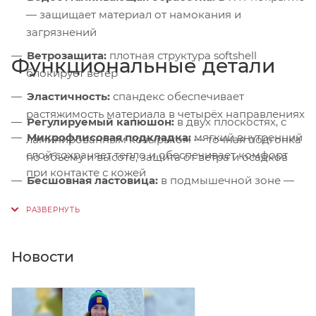
— защищает материал от намокания и
загрязнений
Ветрозащита:
плотная структура softshell
Функциональные детали
блокирует ветер
Эластичность:
спандекс обеспечивает
растяжимость материала в четырёх направлениях
Регулируемый капюшон:
в двух плоскостях, с
Микрофлисовая подкладка:
мягкий внутренний
ламинированным козырьком — точная подгонка
слой сохраняет тепло и обеспечивает комфорт
по объёму и высоте, защита от ветра и осадков
при контакте с кожей
Бесшовная ластовица:
в подмышечной зоне —
исключает натирание и обеспечивает
дополнительную свободу движений
Профилированные рукава:
анатомический крой
Новости
повторяет естественное положение рук, не
сковывая движений
Завышенные боковые карманы:
удобный
доступ даже при надетом страховочном