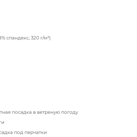
8% спандекс, 320 г/м²)
тная посадка в ветреную погоду
ги
садка под перчатки