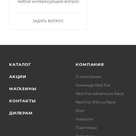
любой интересующий вопрос
ЗАДАТЬ ВОПРОС
КАТАЛОГ
КОМПАНИЯ
АКЦИИ
О компании
Команда Red Fox
МАГАЗИНЫ
Red Fox Adventure Race
КОНТАКТЫ
Red Fox Elbrus Race
Блог
ДИЛЕРАМ
Новости
Партнеры