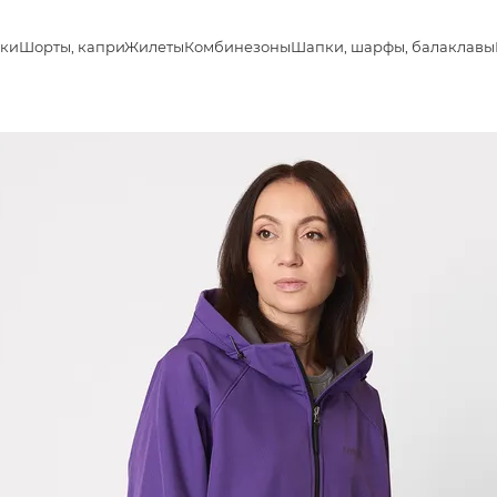
ки
Шорты, капри
Жилеты
Комбинезоны
Шапки, шарфы, балаклавы