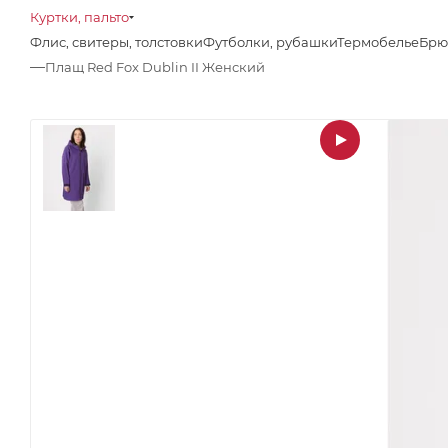
Куртки, пальто
Флис, свитеры, толстовки
Футболки, рубашки
Термобелье
Брю
—
Плащ Red Fox Dublin II Женский