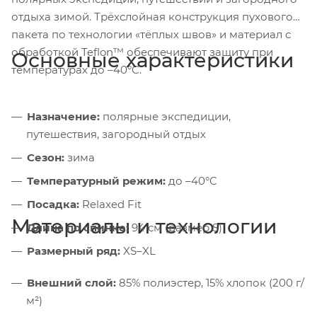
отдыха зимой. Трёхслойная конструкция пухового
пакета по технологии «тёплых швов» и материал с
обработкой Teflon™ обеспечивают защиту при
Основные характеристики
температурах до –40°C.
Назначение:
полярные экспедиции,
путешествия, загородный отдых
Сезон:
зима
Температурный режим:
до –40°C
Посадка:
Relaxed Fit
Материалы и технологии
Длина по спинке:
94 см (размер S)
Размерный ряд:
XS–XL
Внешний слой:
85% полиэстер, 15% хлопок (200 г/
м²)