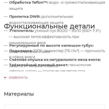
Обработка Teflon™:
водо- и грязеотталкивающая
защита
Пропитка DWR:
дополнительная
водоотталкивающая защита
Функциональные детали
Утеплитель:
утиный пух 80/20 – 90/10 (650+ F.P.)
— высокая теплоэффективность при
минимальном весе
Регулируемый по высоте капюшон-тубус:
Подкладка:
100% полиэстер (76 г/м²) — прочность
защита головы и шеи
и отвод влаги
Съёмная опушка из натурального меха енота:
Трёхслойный пуховый пакет:
технология
защита от ветра и мороза
«тёплых швов» — сохранение тепла при
Дополнительный слой синтетического
длительном использовании
утеплителя в зоне плеч:
усиление
теплоизоляции
Материалы
Микрофлисовая подкладка в области
подбородка:
предотвращение раздражения
кожи