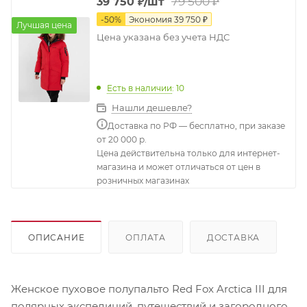
79 500
₽
39 750
₽
/шт
-
50
%
Экономия
39 750
₽
Лучшая цена
Цена указана без учета НДС
Есть в наличии
: 10
Нашли дешевле?
Доставка по РФ — бесплатно, при заказе
от 20 000 р.
Цена действительна только для интернет-
магазина и может отличаться от цен в
розничных магазинах
ОПИСАНИЕ
ОПЛАТА
ДОСТАВКА
Женское пуховое полупальто Red Fox Arctica III для
полярных экспедиций, путешествий и загородного