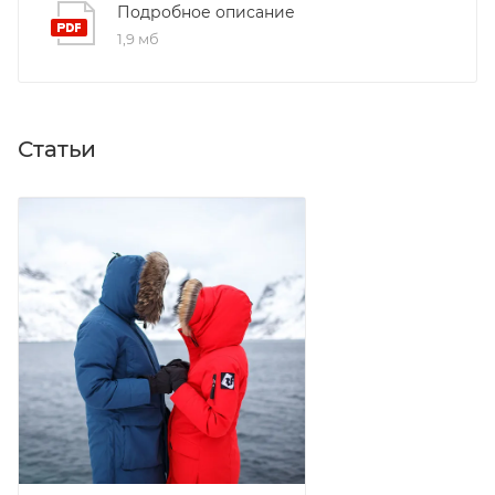
Подробное описание
Ветрозащитная планка на магнитных кнопках +
1,9 мб
подпланка:
герметизация центральной молнии
Нагрудные карманы на молниях с подкладкой
High Loft:
тепло для рук и мелочей
Статьи
Объёмные боковые карманы с клапанами на
магнитных кнопках:
защита от снега
Карман на рукаве с влагозащитной молнией:
хранение пропуска или гаджетов
Рукава с регулировкой длины:
подстройка под
рост и перчатки
Внутренние трикотажные манжеты:
защита от
продувания
Внутренний карман на молнии + объёмный
внутренний карман:
хранение ценностей и
крупных предметов