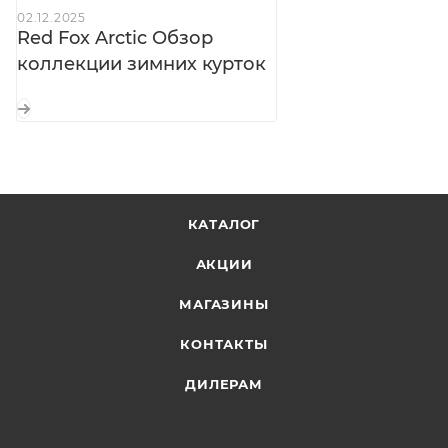
Съёмная пуховая снегозащитная юбка:
защита
02.12.2025
от проникновения снега и ветра
Red Fox Arctic Обзор
Боковые разрезы на влагозащитных молниях:
коллекции зимних курток
доступ к карманам брюк без расстёгивания
куртки
Внутренние лямки:
ношение куртки внутри
помещения
Большие пуллеры из Hypalon®:
застёгивание в
КАТАЛОГ
толстых перчатках
Светоотражающие элементы:
видимость в
АКЦИИ
тёмное время суток
МАГАЗИНЫ
КОНТАКТЫ
ДИЛЕРАМ