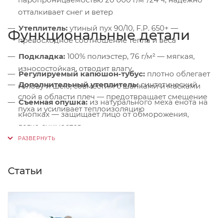
отталкивает снег и ветер
Утеплитель:
утиный пух 90/10, F.P. 650+ —
Функциональные детали
превосходное соотношение тепла и веса
Подкладка:
100% полиэстер, 76 г/м² — мягкая,
износостойкая, отводит влагу
Регулируемый капюшон-тубус:
плотно облегает
Дополнительный утеплитель:
синтетический
голову и шею, совместим с шапками и масками
слой в области плеч — предотвращает смещение
Съемная опушка:
из натурального меха енота на
пуха и усиливает теплоизоляцию
кнопках — защищает лицо от обморожения,
легко снимается
Микрофлисовая подкладка:
в области
подбородка — предотвращает раздражение и
удерживает тепло
Статьи
Ветрозащитная планка:
на магнитных кнопках —
исключает продувание, обеспечивает
герметичность