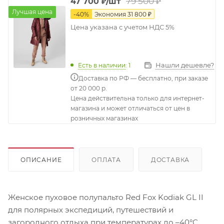
79 500
₽
47 700
₽
/шт
Лучшая цена
-
40
%
Экономия
31 800
₽
Цена указана с учетом НДС 5%
Нашли дешевле?
Есть в наличии
: 1
Доставка по РФ — бесплатно, при заказе
от 20 000 р.
Цена действительна только для интернет-
магазина и может отличаться от цен в
розничных магазинах
ОПИСАНИЕ
ОПЛАТА
ДОСТАВКА
Женское пуховое полупальто Red Fox Kodiak GL II
для полярных экспедиций, путешествий и
загородного отдыха при температурах до –40°C.