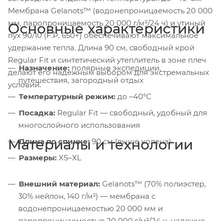
Мембрана Gelanots™ (водонепроницаемость 20 000
мм, паропроницаемость 20 000 г/м²/24 ч) и утиный
Основные характеристики
пух 90/10 (F.P. 650+) обеспечивают максимальное
удержание тепла. Длина 90 см, свободный крой
Regular Fit и синтетический утеплитель в зоне плеч
Назначение:
полярные экспедиции,
делают его надежным выбором для экстремальных
путешествия, загородный отдых
условий.
Температурный режим:
до –40°C
Посадка:
Regular Fit — свободный, удобный для
многослойного использования
Материалы и технологии
Длина по спинке:
90 см (выше колена)
Размеры:
XS–XL
Внешний материал:
Gelanots™ (70% полиэстер,
30% нейлон, 140 г/м²) — мембрана с
водонепроницаемостью 20 000 мм и
паропроницаемостью 20 000 г/м²/24 ч, надежно