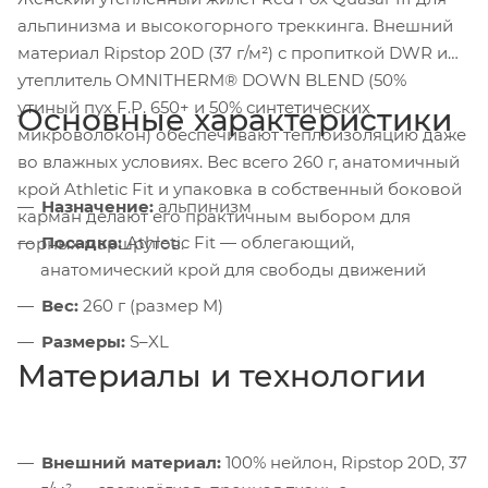
альпинизма и высокогорного треккинга. Внешний
материал Ripstop 20D (37 г/м²) с пропиткой DWR и
утеплитель OMNITHERM® DOWN BLEND (50%
утиный пух F.P. 650+ и 50% синтетических
Основные характеристики
микроволокон) обеспечивают теплоизоляцию даже
во влажных условиях. Вес всего 260 г, анатомичный
крой Athletic Fit и упаковка в собственный боковой
Назначение:
альпинизм
карман делают его практичным выбором для
Посадка:
Athletic Fit — облегающий,
горных маршрутов.
анатомический крой для свободы движений
Вес:
260 г (размер M)
Размеры:
S–XL
Материалы и технологии
Внешний материал:
100% нейлон, Ripstop 20D, 37