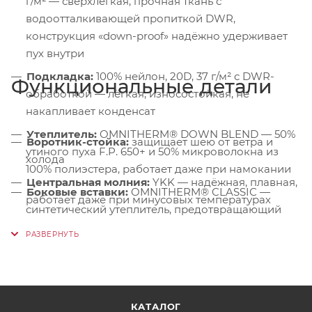
г/м² — сверхлёгкая, прочная ткань с
водоотталкивающей пропиткой DWR,
конструкция «down-proof» надёжно удерживает
пух внутри
Подкладка:
100% нейлон, 20D, 37 г/м² с DWR-
Функциональные детали
обработкой — лёгкая, износостойкая, не
накапливает конденсат
Утеплитель:
OMNITHERM® DOWN BLEND — 50%
Воротник-стойка:
защищает шею от ветра и
утиного пуха F.P. 650+ и 50% микроволокна из
холода
100% полиэстера, работает даже при намокании
Центральная молния:
YKK — надёжная, плавная,
Боковые вставки:
OMNITHERM® CLASSIC —
работает даже при минусовых температурах
синтетический утеплитель, предотвращающий
Боковые карманы:
два на молниях —
смещение пуха и усиливающий теплоизоляцию в
совместимы со страховочной системой, не
зонах, подверженных сжатию
мешают поясу
Нагрудный карман:
на молнии — удобен для
хранения навигатора, энергетиков или перчаток
КАТАЛОГ