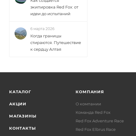
Как создаётся
экипировка Red Fox: от
идеи до испытаний
6 марта 2026
Когда границы
стираются. Путешествие
к сердцу Алтая
КАТАЛОГ
КОМПАНИЯ
АКЦИИ
О компании
Команда Red Fox
МАГАЗИНЫ
Red Fox Adventure Race
КОНТАКТЫ
Red Fox Elbrus Race