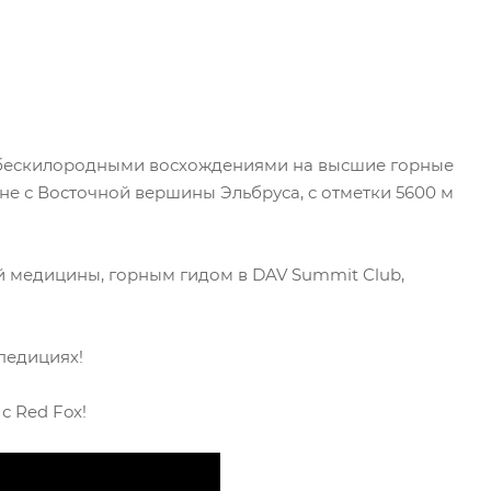
 бескилородными восхождениями на высшие горные
не с Восточной вершины Эльбруса, c отметки 5600 м
й медицины, горным гидом в DAV Summit Club,
педициях!
с Red Fox!