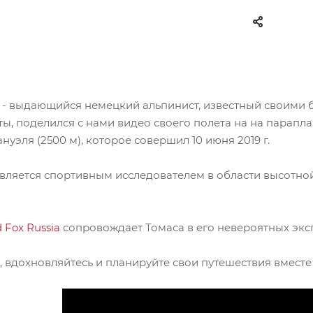
- выдающийся немецкий альпинист, известный своими
ы, поделился с нами видео своего полета на на парапла
уэля (2500 м), которое совершил 10 июня 2019 г.
вляется спортивным исследователем в области высотно
 Fox Russia
сопровождает Томаса в его невероятных экс
 вдохновляйтесь и планируйте свои путешествия вместе 