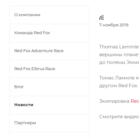
О компании
7 ноября 2019
Команда Red Fox
Thomas Lämmle 
Red Fox Adventure Race
вершины планет
до поляны Эмман
Red Fox Elbrus Race
Томас Ламмле я
другом Red Fox.
Блог
Экипировка
Red
Новости
Смотрите видео,
Партнеры