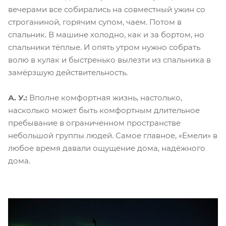
вечерами все собирались на совместный ужин со
строганиной, горячим супом, чаем. Потом в
спальник. В машине холодно, как и за бортом, но
спальники тёплые. И опять утром нужно собрать
волю в кулак и быстренько вылезти из спальника в
замёрзшую действительность.
А. У.:
Вполне комфортная жизнь, настолько,
насколько может быть комфортным длительное
пребывание в ограниченном пространстве
небольшой группы людей. Самое главное, «Емели» в
любое время давали ощущение дома, надёжного
дома.