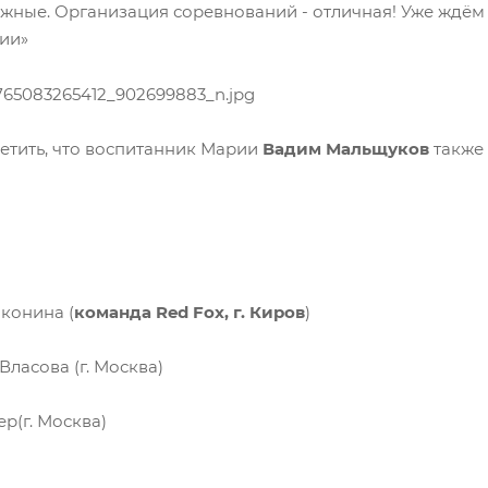
ожные. Организация соревнований - отличная! Уже ждём 
сии»
метить, что воспитанник Марии
Вадим Мальщуков
также 
конина (
команда Red Fox, г. Киров
)
ласова (г. Москва)
(г. Москва)