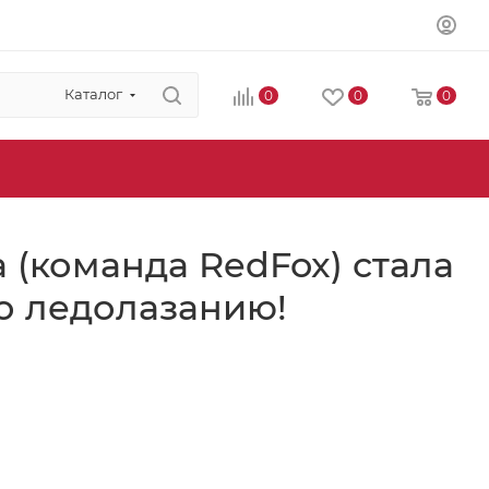
Каталог
0
0
0
 (команда RedFox) стала
по ледолазанию!