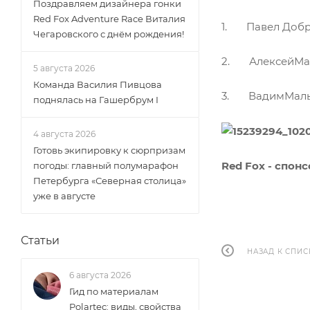
Поздравляем дизайнера гонки
Red Fox Adventure Race Виталия
1. Павел Добри
Чегаровского с днём рождения!
2. АлексейМар
5 августа 2026
Команда Василия Пивцова
3. ВадимМальщ
поднялась на Гашербрум I
4 августа 2026
Готовь экипировку к сюрпризам
Red Fox - спон
погоды: главный полумарафон
Петербурга «Северная столица»
уже в августе
Статьи
НАЗАД К СПИС
6 августа 2026
Гид по материалам
Polartec: виды, свойства