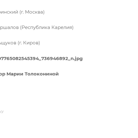
нский (г. Москва)
шалов (Республика Карелия)
уков (г. Киров)
сор Марии Толокониной
КУ