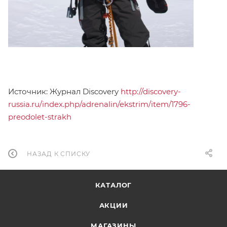
Источник: Журнал Discovery
http://discovery-
russia.ru/index.php/adrenalin/ekstrim/item/1796-
preodolet-strakh
НАЗАД К СПИСКУ
КАТАЛОГ
АКЦИИ
МАГАЗИНЫ