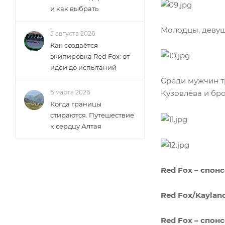
и как выбрать
Молодцы, девуш
5 августа 2026
Как создаётся
экипировка Red Fox: от
идеи до испытаний
Среди мужчин тр
6 марта 2026
Кузовлёва и бро
Когда границы
стираются. Путешествие
к сердцу Алтая
Red Fox – спо
Red Fox/Kayla
Red Fox – спон