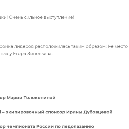
ки! Очень сильное выступление!
ойка лидеров расположилась таким образом: 1-е место 
нза у Егора Зиновьева.
нсор Марии Толокониной
nd – экипировочный спонсор Ирины Дубовцевой
сор чемпионата России по ледолазанию