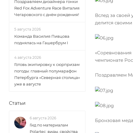
Поздравляем дизайнера гонки
Red Fox Adventure Race Виталия
Чегаровского с днём рождения!
Вслед за своей
делится своими
5 августа 2026
Команда Василия Пивцова
поднялась на Гашербрум I
«Соревнования 
4 августа 2026
чемпионате Росс
Готовь экипировку к сюрпризам
погоды: главный полумарафон
Поздравляем Ма
Петербурга «Северная столица»
уже в августе
Статьи
6 августа 2026
Бронзовая меда
Гид по материалам
Polartec: виды, свойства