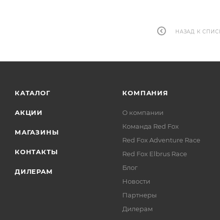
НАЗАД К СПИС
КАТАЛОГ
КОМПАНИЯ
АКЦИИ
О компании
Команда Red Fox
МАГАЗИНЫ
Red Fox Adventure Race
КОНТАКТЫ
Red Fox Elbrus Race
Блог
ДИЛЕРАМ
Новости
Партнеры
Дилерам