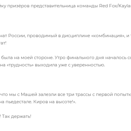
йку призёров представительница команды Red Fox/Kayla
ат России, проводимый в дисциплине «комбинация», и т
ат!
а была на моей стороне. Утро финального дня началось с
на «трудность» выходила уже с уверенностью.
 что мы с Машей залезли все три трассы с первой попытки
а пьедестале. Киров на высоте!».
 Так держать!