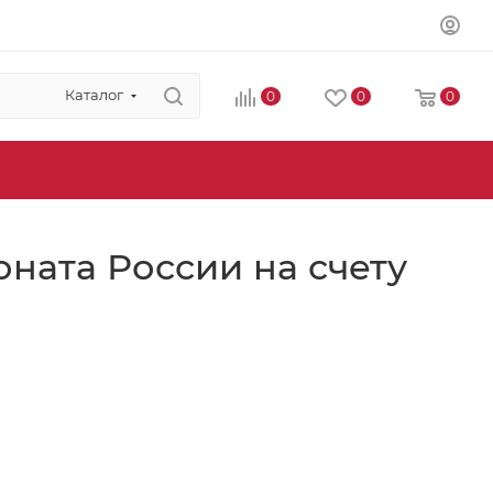
Каталог
0
0
0
ната России на счету