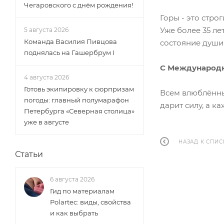
Чегаровского с днём рождения!
Горы - это стро
Уже более 35 ле
5 августа 2026
Команда Василия Пивцова
состояние души 
поднялась на Гашербрум I
С Международн
4 августа 2026
Готовь экипировку к сюрпризам
Всем влюблённы
погоды: главный полумарафон
дарит силу, а к
Петербурга «Северная столица»
уже в августе
НАЗАД К СПИС
Статьи
6 августа 2026
Гид по материалам
Polartec: виды, свойства
и как выбрать