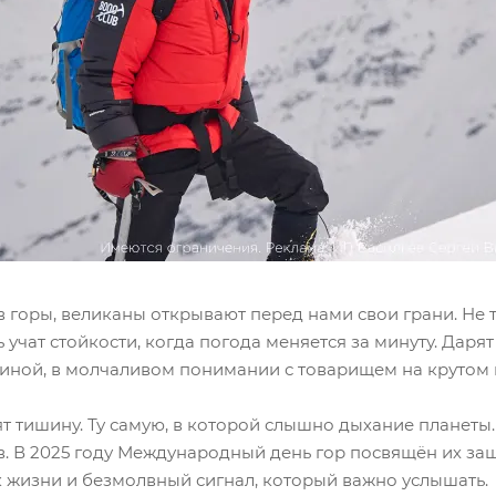
 горы, великаны открывают перед нами свои грани. Не т
 учат стойкости, когда погода меняется за минуту. Дарят с
виной, в молчаливом понимании с товарищем на крутом
т тишину. Ту самую, в которой слышно дыхание планеты. 
в. В 2025 году Международный день гор посвящён их защ
к жизни и безмолвный сигнал, который важно услышать.