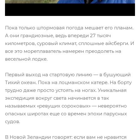
Пока только штормовая погода мешает его планам.
А они грандиозные, ведь впереди 27 тысяч
километров, суровый климат, сплошные айсберги. И
все это мореплаватель намерен преодолеть на
весельной лодке.
Первый выход на стартовую линию — в бушующий
Тихий океан. Пока на лоцманском катере. На борту
трудно даже просто устоять на ногах. Уникальная
экспедиция вокруг света начинается в так
называемых «ревущих сороковых» — невероятно
опасных широтах еще со времен эпохи парусных
судов.
В Новой Зеландии говорят: если вам не нравится