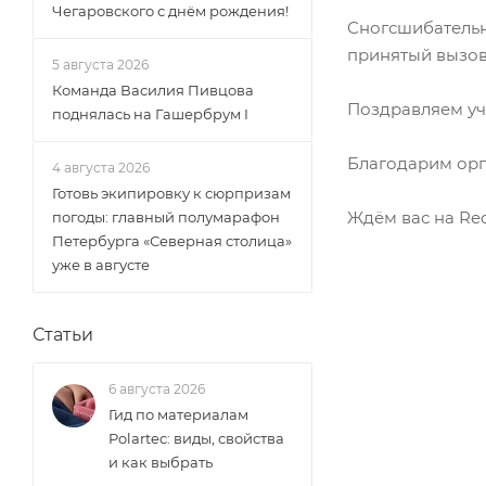
Чегаровского с днём рождения!
Сногсшибательн
принятый вызов
5 августа 2026
Команда Василия Пивцова
Поздравляем уч
поднялась на Гашербрум I
Благодарим орг
4 августа 2026
Готовь экипировку к сюрпризам
Ждём вас на Red
погоды: главный полумарафон
Петербурга «Северная столица»
уже в августе
Статьи
6 августа 2026
Гид по материалам
Polartec: виды, свойства
и как выбрать