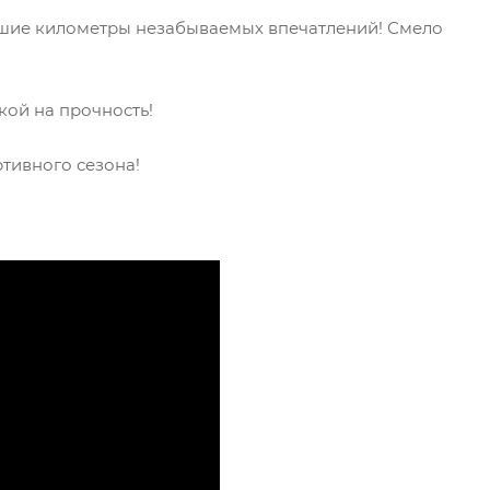
вшие километры незабываемых впечатлений! Смело
ой на прочность!
ртивного сезона!