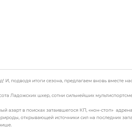
! И, подводя итоги сезона, предлагаем вновь вместе н
сота Ладожских шхер, сотни сильнейших мультиспортсм
ый азарт в поисках затаившегося КП, «нон-стоп» адрен
рироды, открывающей источники сил на последних запас
нише.