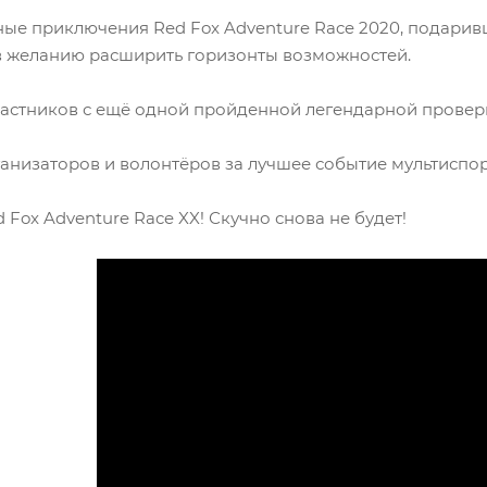
ые приключения Red Fox Adventure Race 2020, подари
 желанию расширить горизонты возможностей.
астников с ещё одной пройденной легендарной проверк
анизаторов и волонтёров за лучшее событие мультиспо
 Fox Adventure Race XX! Скучно снова не будет!