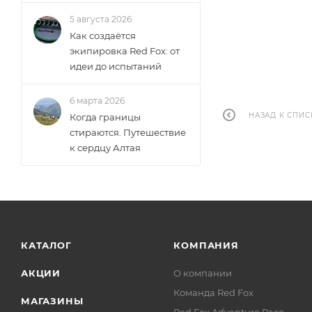
5 августа 2026
Как создаётся
экипировка Red Fox: от
идеи до испытаний
6 марта 2026
НАЗАД К СПИС
Когда границы
стираются. Путешествие
к сердцу Алтая
КАТАЛОГ
КОМПАНИЯ
АКЦИИ
О компании
Команда Red Fox
МАГАЗИНЫ