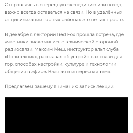
Отправляясь в очередную экспедицию или поход,
важно всегда оставаться на связи. Но в удалённых
от цивилизации горных районах это не так просто.
В декабре в лектории Red Fox прошла встреча, где
участники знакомились с технической стороной
радиосвязи. Максим Меш, инструктор альпклуба
«Политехник», рассказал об устройствах связи для
гор, способах настройки, культуре и технологии
общения в эфире. Важная и интересная тема.
Предлагаем вашему вниманию запись лекции: