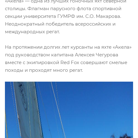
«Акела» — одна из лучших гоночных яхт северной
столицы. Флагман парусного флота спортивной
секции университета ГУМРФ им. С.О. Макарова.
Неоднократный победитель всероссийских и
международных регат.
На протяжении долгих лет курсанты на яхте «Акела»
под руководством капитана Алексея Чегурова
вместе с экипировкой Red Fox совершают смелые
походы и проходят много регат.