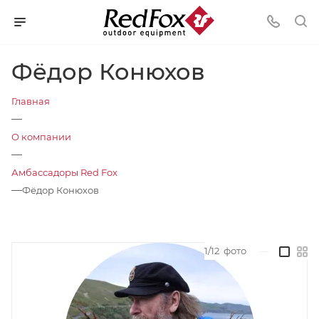
Фёдор Конюхов
Главная
—
О компании
—
Амбассадоры Red Fox
—
Фёдор Конюхов
1/12
фото
—