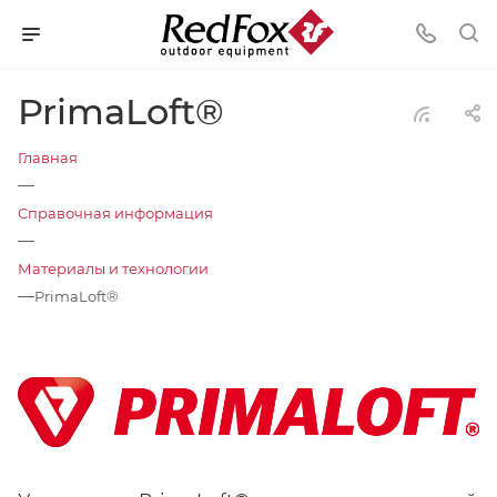
PrimaLoft®
Главная
—
Справочная информация
—
Материалы и технологии
—
PrimaLoft®