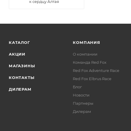
к сердцу Алтая
КАТАЛОГ
КОМПАНИЯ
АКЦИИ
О компании
Команда Red Fox
МАГАЗИНЫ
Red Fox Adventure Race
КОНТАКТЫ
Red Fox Elbrus Race
Блог
ДИЛЕРАМ
Новости
Партнеры
Дилерам