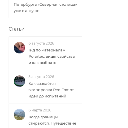
Петербурга «Северная столица»
уже в августе
Статьи
6 августа 2026
Гид по материалам
Polartec: виды, свойства
и как выбрать
5 августа 2026
Как создаётся
экипировка Red Fox: от
идеи до испытаний
6 марта 2026
Когда границы
стираются. Путешествие