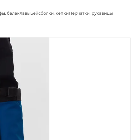
фы, балаклавы
Бейсболки, кепки
Перчатки, рукавицы