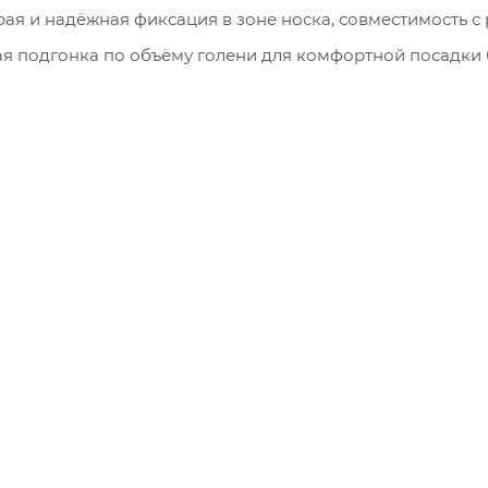
ая и надёжная фиксация в зоне носка, совместимость 
ая подгонка по объёму голени для комфортной посадки 
еспечивает свободу движений при ходьбе по пересечённ
е мешает использованию кошек и страховочной систем