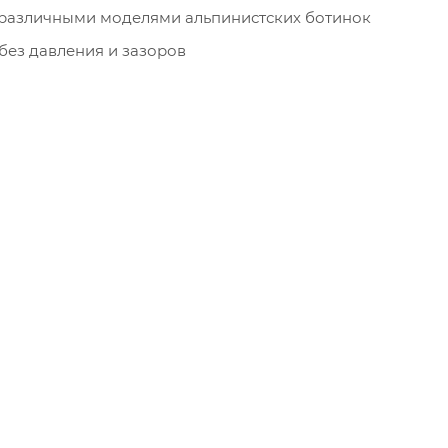
с различными моделями альпинистских ботинок
без давления и зазоров
ой местности и лазании
ы