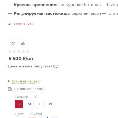
Крючок-крепление:
к шнуровке ботинка — быстр
Регулируемая застёжка:
в верхней части — точн
Анатомический крой:
повторяет форму ноги, об
Совместимость со снаряжением:
конструкция н
5 500
₽
/шт
Цена указана без учета НДС
Есть в наличии
: 6
Нашли дешевле?
Размер
—
S
S
M
L
XL
Цвет
—
Океан