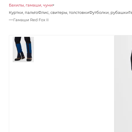
Бахилы, гамаши, чуни
Куртки, пальто
Флис, свитеры, толстовки
Футболки, рубашки
Т
—
Гамаши Red Fox II