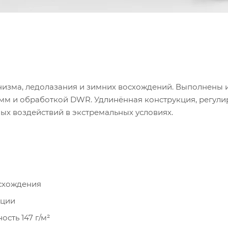
низма, ледолазания и зимних восхождений. Выполнены из
0 мм и обработкой DWR. Удлинённая конструкция, регу
ых воздействий в экстремальных условиях.
осхождения
кции
ость 147 г/м²