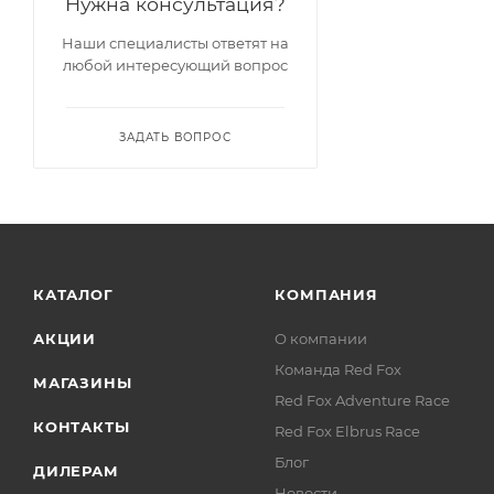
Нужна консультация?
Наши специалисты ответят на
любой интересующий вопрос
ЗАДАТЬ ВОПРОС
КАТАЛОГ
КОМПАНИЯ
АКЦИИ
О компании
Команда Red Fox
МАГАЗИНЫ
Red Fox Adventure Race
КОНТАКТЫ
Red Fox Elbrus Race
Блог
ДИЛЕРАМ
Новости