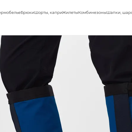
ермобелье
Брюки
Шорты, капри
Жилеты
Комбинезоны
Шапки, шар