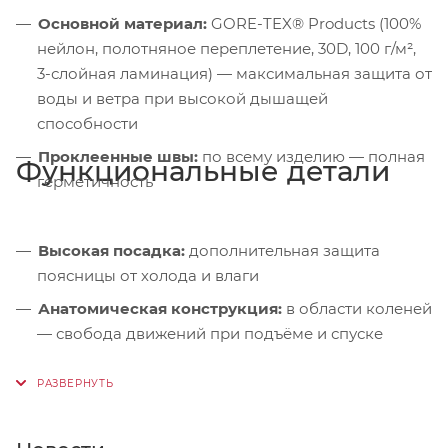
Основной материал:
GORE-TEX® Products (100%
нейлон, полотняное переплетение, 30D, 100 г/м²,
3-слойная ламинация) — максимальная защита от
воды и ветра при высокой дышащей
способности
Проклеенные швы:
по всему изделию — полная
Функциональные детали
герметичность
Высокая посадка:
дополнительная защита
поясницы от холода и влаги
Анатомическая конструкция:
в области коленей
— свобода движений при подъёме и спуске
Съёмные регулируемые лямки:
эластичные +
эластичный пояс
Застёжка:
на молнию и кнопку — надёжность и