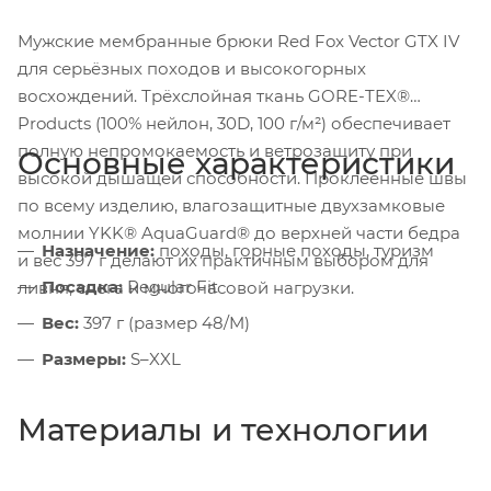
Мужские мембранные брюки Red Fox Vector GTX IV
для серьёзных походов и высокогорных
восхождений. Трёхслойная ткань GORE-TEX®
Products (100% нейлон, 30D, 100 г/м²) обеспечивает
полную непромокаемость и ветрозащиту при
Основные характеристики
высокой дышащей способности. Проклеенные швы
по всему изделию, влагозащитные двухзамковые
молнии YKK® AquaGuard® до верхней части бедра
Назначение:
походы, горные походы, туризм
и вес 397 г делают их практичным выбором для
Посадка:
Regular Fit
ливня, снега и многочасовой нагрузки.
Вес:
397 г (размер 48/M)
Размеры:
S–XXL
Материалы и технологии