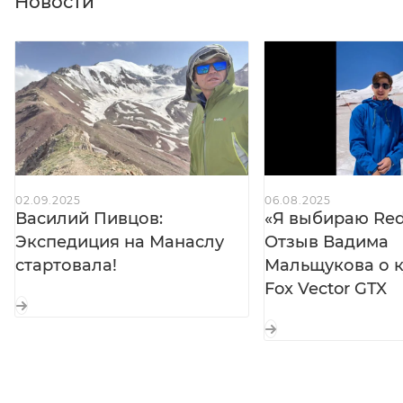
Новости
удобство
Влагозащитные молнии:
двухзамковые YKK®
AquaGuard® до верхней части бедра — быстрое
проветривание и лёгкое надевание поверх обуви
Боковые карманы:
на молниях — безопасное
хранение мелочей
Регулировка по низу:
плотное прилегание к
обуви, исключающее попадание снега и воды
02.09.2025
06.08.2025
Василий Пивцов:
«Я выбираю Red 
Экспедиция на Манаслу
Отзыв Вадима
стартовала!
Мальщукова о к
Fox Vector GTX