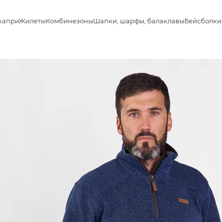
капри
Жилеты
Комбинезоны
Шапки, шарфы, балаклавы
Бейсболки