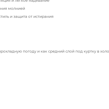
ляция и лёгкое надевание
ения молнией
тиль и защита от истирания
рохладную погоду и как средний слой под куртку в холо