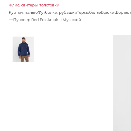
Флис, свитеры, толстовки
Куртки, пальто
Футболки, рубашки
Термобелье
Брюки
Шорты, 
—
Пуловер Red Fox Aniak II Мужской