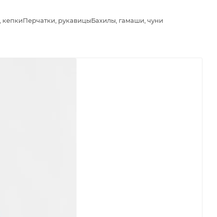
, кепки
Перчатки, рукавицы
Бахилы, гамаши, чуни