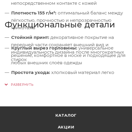
непосредственном контакте с кожей
Плотность 155 г/м²:
оптимальный баланс между
лёгкостью, прочностью и непрозрачностью
Функциональные детали
трикотажа
Стойкий принт:
декоративное покрытие на
передней части сохраняет внешний вид и
Круглый вырез горловины:
универсальное
индивидуальность дизайна после многократных
решение, комфортное в носке и подходящее для
стирок
любых внешних слоёв одежды
Простота ухода:
хлопковый материал легко
стирается, сохраняет форму и цвет после
многократных стирок
Износостойкость:
качественный трикотаж
устойчив к истиранию и сохраняет
презентабельный внешний вид при активном
КАТАЛОГ
использовании
АКЦИИ