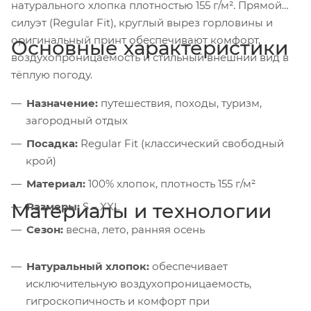
натурального хлопка плотностью 155 г/м². Прямой
силуэт (Regular Fit), круглый вырез горловины и
оригинальный принт обеспечивают комфорт,
Основные характеристики
воздухопроницаемость и стильный внешний вид в
тёплую погоду.
Назначение:
путешествия, походы, туризм,
загородный отдых
Посадка:
Regular Fit (классический свободный
крой)
Материал:
100% хлопок, плотность 155 г/м²
Материалы и технологии
Размеры:
S – XXL
Сезон:
весна, лето, ранняя осень
Натуральный хлопок:
обеспечивает
исключительную воздухопроницаемость,
гигроскопичность и комфорт при