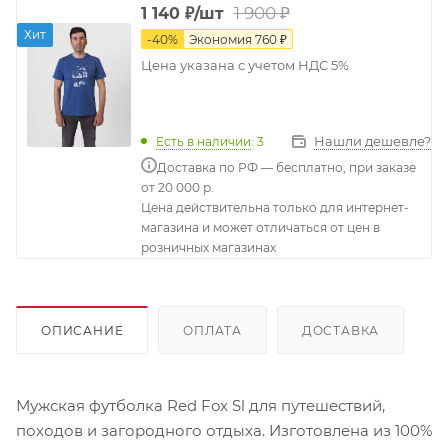
1 900
₽
1 140
₽
/шт
Хит
-
40
%
Экономия
760
₽
Цена указана с учетом НДС 5%
Нашли дешевле?
Есть в наличии
: 3
Доставка по РФ — бесплатно, при заказе
от 20 000 р.
Цена действительна только для интернет-
магазина и может отличаться от цен в
розничных магазинах
ОПИСАНИЕ
ОПЛАТА
ДОСТАВКА
Мужская футболка Red Fox Sl для путешествий,
походов и загородного отдыха. Изготовлена из 100%