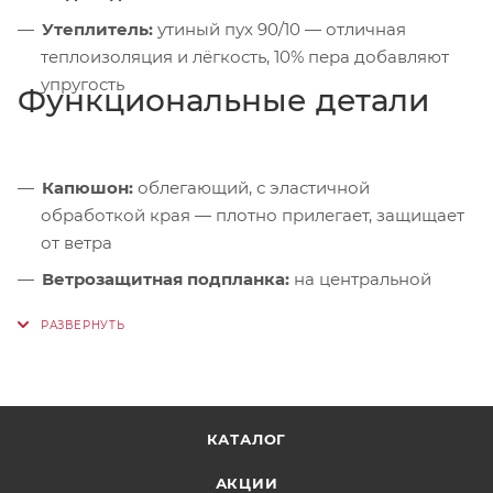
Утеплитель:
утиный пух 90/10 — отличная
теплоизоляция и лёгкость, 10% пера добавляют
упругость
Функциональные детали
Капюшон:
облегающий, с эластичной
обработкой края — плотно прилегает, защищает
от ветра
Ветрозащитная подпланка:
на центральной
застёжке — блокирует продувание
Боковые карманы:
два на молниях — удобный
доступ к вещам
Компактная упаковка:
складывается в
собственный карман или чехол
КАТАЛОГ
АКЦИИ