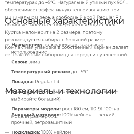
температурах до –5°C. Натуральный утиный пух 90/10
обеспечивает эффективную теплоизоляцию при
минимальном весе, а свободный крой Regular Fit
Основные характеристики
позволяет носить её поверх утепляющих слоёв.
Куртка маломерит на 2 размера, поэтому
рекомендуется выбирать больший размер.
Назначение:
повседневное городское
Компактная упаковка в собственный карман делает
использование
её практичным выбором для города и путешествий.
Сезон:
зима
Температурный режим:
до –5°C
Посадка:
Regular Fit
Материалы и технологии
Размеры:
M–XXL (маломерит на 2 размера —
выбирайте больший)
Параметры модели:
рост 180 см, 110-91-100; на
Внешний материал:
100% нейлон — лёгкий,
модели размер XXL
прочный, ветрозащитный
Подкладка:
100% нейлон