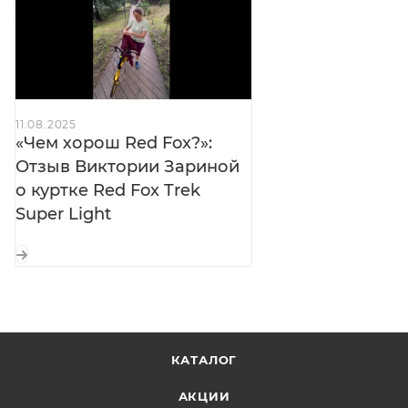
Петли для больших пальцев:
фиксация рукавов
и защита кистей
Светоотражающие элементы:
видимость в
тёмное время суток
Компактная упаковка:
складывается в
11.08.2025
нагрудный карман
«Чем хорош Red Fox?»:
Отзыв Виктории Зариной
о куртке Red Fox Trek
Super Light
КАТАЛОГ
АКЦИИ