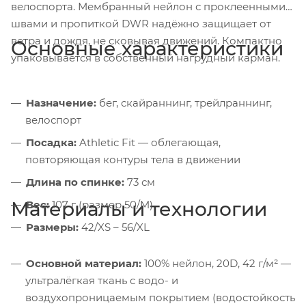
велоспорта. Мембранный нейлон с проклеенными
швами и пропиткой DWR надёжно защищает от
ветра и дождя, не сковывая движений. Компактно
Основные характеристики
упаковывается в собственный нагрудный карман.
Назначение:
бег, скайраннинг, трейлраннинг,
велоспорт
Посадка:
Athletic Fit — облегающая,
повторяющая контуры тела в движении
Длина по спинке:
73 см
Материалы и технологии
Вес:
107 г (размер 50/M)
Размеры:
42/XS – 56/XL
Основной материал:
100% нейлон, 20D, 42 г/м² —
ультралёгкая ткань с водо- и
воздухопроницаемым покрытием (водостойкость