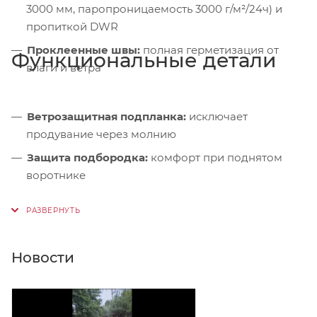
3000 мм, паропроницаемость 3000 г/м²/24ч) и
пропиткой DWR
Проклеенные швы:
полная герметизация от
Функциональные детали
влаги и ветра
Ветрозащитная подпланка:
исключает
продувание через молнию
Защита подбородка:
комфорт при поднятом
воротнике
Эластичная окантовка:
капюшон, рукава и низ —
плотное прилегание без кулисок
Удлинённая спинка:
защита поясницы при
Новости
наклоне и на велосипеде
Анатомические рукава:
свобода движений при
беге и управлении рулём