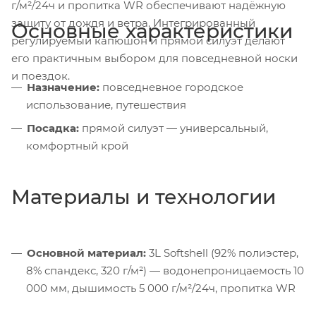
г/м²/24ч и пропитка WR обеспечивают надёжную
защиту от дождя и ветра. Интегрированный
Основные характеристики
регулируемый капюшон и прямой силуэт делают
его практичным выбором для повседневной носки
и поездок.
Назначение:
повседневное городское
использование, путешествия
Посадка:
прямой силуэт — универсальный,
комфортный крой
Материалы и технологии
Основной материал:
3L Softshell (92% полиэстер,
8% спандекс, 320 г/м²) — водонепроницаемость 10
000 мм, дышимость 5 000 г/м²/24ч, пропитка WR