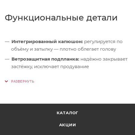
Функциональные детали
Интегрированный капюшон:
регулируется по
объёму и затылку — плотно облегает голову
Ветрозащитная подпланка:
надёжно закрывает
застёжку, исключает продувание
Регулировка по низу рукавов:
эластичные
манжеты или фиксаторы — защита от ветра и
осадков
Карманы:
КАТАЛОГ
Два боковых на молниях — для рук или
мелочей
АКЦИИ
Нагрудный на молнии — для телефона,