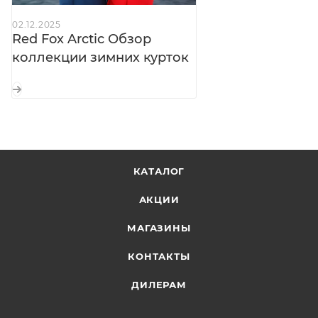
Внутренние лямки:
для ношения куртки внутри
02.12.2025
помещения
Red Fox Arctic Обзор
Пуллеры Hypalon®:
большие, застёгиваются в
коллекции зимних курток
толстых перчатках
Светоотражающие элементы:
безопасность в
тёмное время суток
КАТАЛОГ
АКЦИИ
МАГАЗИНЫ
КОНТАКТЫ
ДИЛЕРАМ