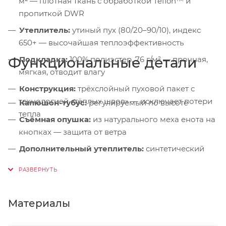
м² — плотная ткань с обработкой Teflon™ и
пропиткой DWR
Утеплитель:
утиный пух (80/20–90/10), индекс
650+ — высочайшая теплоэффективность
Функциональные детали
Подкладка:
100% полиэстер, 76 г/м² — прочная,
мягкая, отводит влагу
Конструкция:
трёхслойный пуховой пакет с
технологией «тёплых швов» — исключает потери
Капюшон-тубус:
регулируемый по высоте
тепла
Съёмная опушка:
из натурального меха енота на
кнопках — защита от ветра
Дополнительный утеплитель:
синтетический
слой в зоне плеч
Защита подбородка:
микрофлисовая подкладка
— от раздражения
Материалы
Ветрозащитная планка:
на магнитных кнопках +
подпланка — герметизация молнии