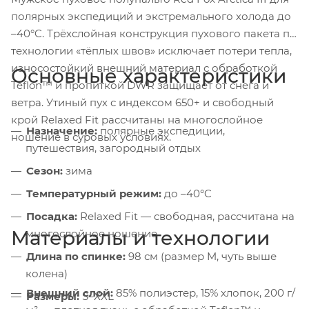
полярных экспедиций и экстремального холода до
–40°C. Трёхслойная конструкция пухового пакета по
технологии «тёплых швов» исключает потери тепла,
износостойкий внешний материал с обработкой
Основные характеристики
Teflon™ и пропиткой DWR защищает от снега и
ветра. Утиный пух с индексом 650+ и свободный
крой Relaxed Fit рассчитаны на многослойное
Назначение:
полярные экспедиции,
ношение в суровых условиях.
путешествия, загородный отдых
Сезон:
зима
Температурный режим:
до –40°C
Посадка:
Relaxed Fit — свободная, рассчитана на
Материалы и технологии
многослойное ношение
Длина по спинке:
98 см (размер M, чуть выше
колена)
Внешний слой:
85% полиэстер, 15% хлопок, 200 г/
Размеры:
S–XXL