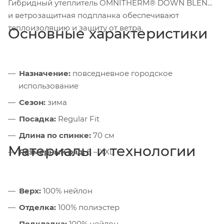
Гибридный утеплитель OMNITHERM® DOWN BLEND
и ветрозащитная подпланка обеспечивают
теплоизоляцию и защиту от ветра.
Основные характеристики
Назначение:
повседневное городское
использование
Сезон:
зима
Посадка:
Regular Fit
Длина по спинке:
70 см
Материалы и технологии
Размерный ряд:
S – XXL
Верх:
100% нейлон
Отделка:
100% полиэстер
Подкладка:
100% нейлон