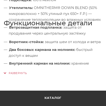
Утеплитель:
OMNITHERM® DOWN BLEND (50%
микроволокно + 50% утиный пух 650+ F.P.) —
сохранение теплоизоляции во влажных условиях
Функциональные детали
Ветрозащитная подпланка:
защита от
продувания через центральную застёжку
Воротник-стойка:
защита шеи от холода и ветра
Два боковых кармана на молниях:
быстрый
доступ к вещам
Внутренний карман на молнии:
хранение
ценностей
Регулировка объёма по низу:
адаптация
посадки под слой одежды
КАТАЛОГ