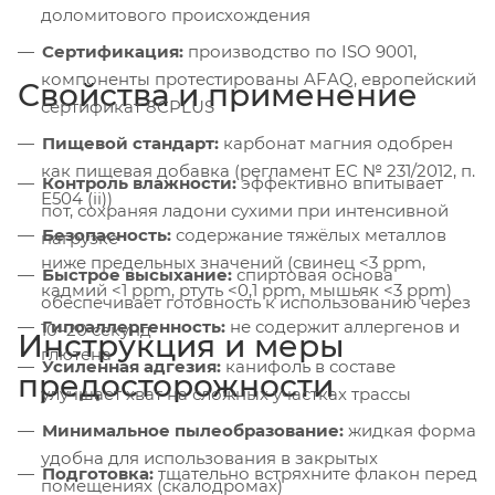
доломитового происхождения
Сертификация:
производство по ISO 9001,
компоненты протестированы AFAQ, европейский
Свойства и применение
сертификат 8CPLUS
Пищевой стандарт:
карбонат магния одобрен
как пищевая добавка (регламент ЕС № 231/2012, п.
Контроль влажности:
эффективно впитывает
E504 (ii))
пот, сохраняя ладони сухими при интенсивной
Безопасность:
содержание тяжёлых металлов
нагрузке
ниже предельных значений (свинец <3 ppm,
Быстрое высыхание:
спиртовая основа
кадмий <1 ppm, ртуть <0,1 ppm, мышьяк <3 ppm)
обеспечивает готовность к использованию через
Гипоаллергенность:
не содержит аллергенов и
10–20 секунд
Инструкция и меры
глютена
Усиленная адгезия:
канифоль в составе
предосторожности
улучшает хват на сложных участках трассы
Минимальное пылеобразование:
жидкая форма
удобна для использования в закрытых
Подготовка:
тщательно встряхните флакон перед
помещениях (скалодромах)