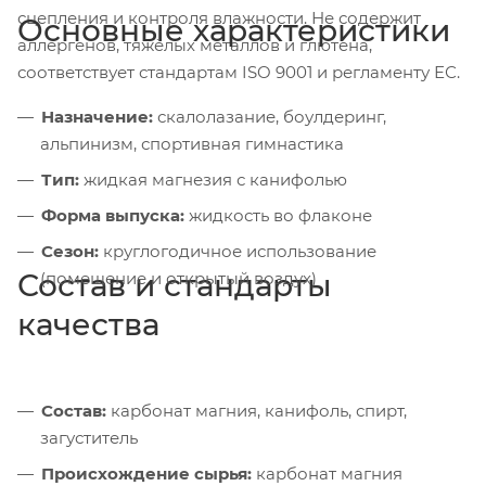
сцепления и контроля влажности. Не содержит
Основные характеристики
аллергенов, тяжёлых металлов и глютена,
соответствует стандартам ISO 9001 и регламенту ЕС.
Назначение:
скалолазание, боулдеринг,
альпинизм, спортивная гимнастика
Тип:
жидкая магнезия с канифолью
Форма выпуска:
жидкость во флаконе
Сезон:
круглогодичное использование
Состав и стандарты
(помещение и открытый воздух)
качества
Состав:
карбонат магния, канифоль, спирт,
загуститель
Происхождение сырья:
карбонат магния