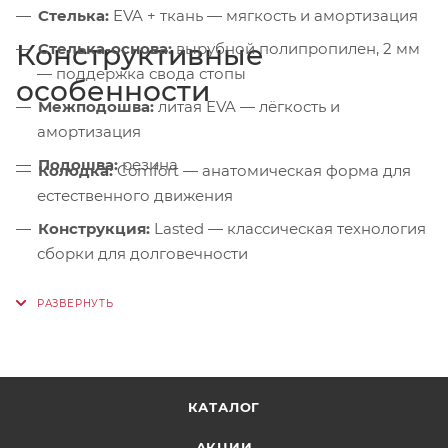
Стелька:
EVA + ткань — мягкость и амортизация
Конструктивные
Стелька-основа:
вырубной полипропилен, 2 мм
— поддержка свода стопы
особенности
Межподошва:
литая EVA — лёгкость и
амортизация
Подошва:
резина
Колодка:
Comfort — анатомическая форма для
естественного движения
Конструкция:
Lasted — классическая технология
сборки для долговечности
Средний вырез:
поддержка голеностопа без
сковывания
Мягкий язычок:
комфортная посадка
Система шнуровки:
металлические люверсы и
крючки — точная регулировка фиксации
КАТАЛОГ
Защита мыска и пятки:
ударопрочная
АКЦИИ