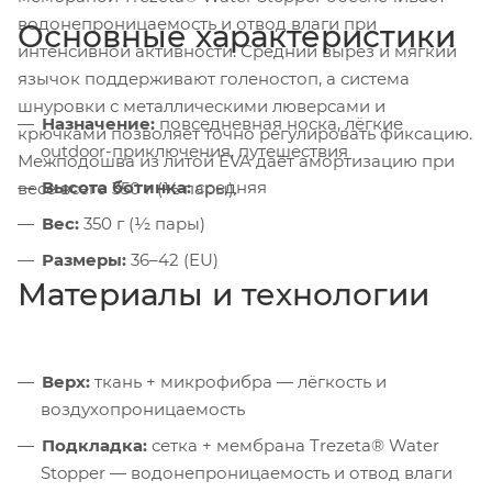
водонепроницаемость и отвод влаги при
Основные характеристики
интенсивной активности. Средний вырез и мягкий
язычок поддерживают голеностоп, а система
шнуровки с металлическими люверсами и
Назначение:
повседневная носка, лёгкие
крючками позволяет точно регулировать фиксацию.
outdoor-приключения, путешествия
Межподошва из литой EVA даёт амортизацию при
Высота ботинка:
средняя
весе всего 350 г (½ пары).
Вес:
350 г (½ пары)
Размеры:
36–42 (EU)
Материалы и технологии
Верх:
ткань + микрофибра — лёгкость и
воздухопроницаемость
Подкладка:
сетка + мембрана Trezeta® Water
Stopper — водонепроницаемость и отвод влаги