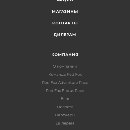
полиуретановая плёнка — продлевает срок
службы
МАГАЗИНЫ
КОНТАКТЫ
ДИЛЕРАМ
КОМПАНИЯ
О компании
Команда Red Fox
Red Fox Adventure Race
Red Fox Elbrus Race
Блог
Новости
Партнеры
Дилерам