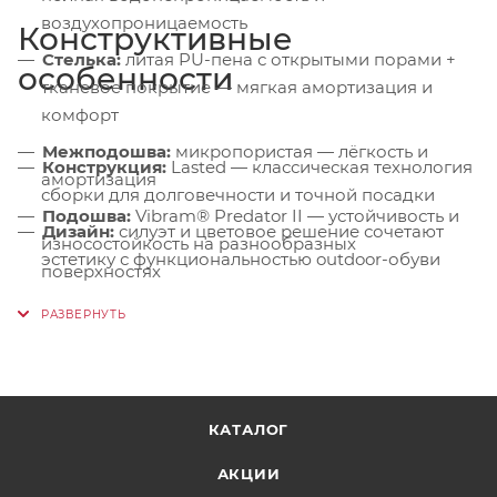
воздухопроницаемость
Конструктивные
Стелька:
литая PU-пена с открытыми порами +
особенности
тканевое покрытие — мягкая амортизация и
комфорт
Межподошва:
микропористая — лёгкость и
Конструкция:
Lasted — классическая технология
амортизация
сборки для долговечности и точной посадки
Подошва:
Vibram® Predator II — устойчивость и
Дизайн:
силуэт и цветовое решение сочетают
износостойкость на разнообразных
эстетику с функциональностью outdoor-обуви
поверхностях
КАТАЛОГ
АКЦИИ