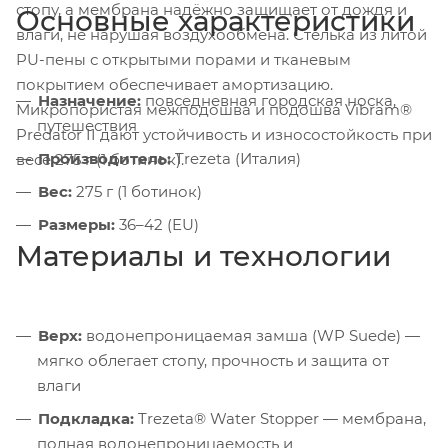
стопу, а мембрана надёжно защищает от дождя и
Основные характеристики
влаги, не нарушая воздухообмена. Стелька из литой
PU-пены с открытыми порами и тканевым
покрытием обеспечивает амортизацию.
Назначение:
повседневная городская носка,
Микропористая межподошва и подошва Vibram®
путешествия
Predator II дают устойчивость и износостойкость при
Производитель:
Trezeta (Италия)
весе 275 г (1 ботинок).
Вес:
275 г (1 ботинок)
Размеры:
36–42 (EU)
Материалы и технологии
Верх:
водонепроницаемая замша (WP Suede) —
мягко облегает стопу, прочность и защита от
влаги
Подкладка:
Trezeta® Water Stopper — мембрана,
полная водонепроницаемость и