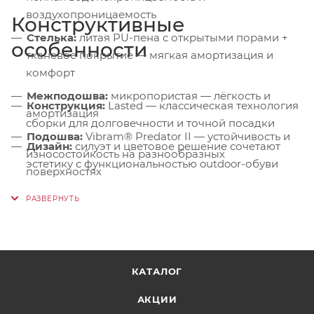
воздухопроницаемость
Конструктивные
Стелька:
литая PU-пена с открытыми порами +
особенности
тканевое покрытие — мягкая амортизация и
комфорт
Межподошва:
микропористая — лёгкость и
Конструкция:
Lasted — классическая технология
амортизация
сборки для долговечности и точной посадки
Подошва:
Vibram® Predator II — устойчивость и
Дизайн:
силуэт и цветовое решение сочетают
износостойкость на разнообразных
эстетику с функциональностью outdoor-обуви
поверхностях
КАТАЛОГ
АКЦИИ