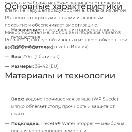
стопу, а мембрана надёжно защищает от дождя и
Основные характеристики
влаги, не нарушая воздухообмена. Стелька из литой
PU-пены с открытыми порами и тканевым
покрытием обеспечивает амортизацию.
Назначение:
повседневная городская носка,
Микропористая межподошва и подошва Vibram®
путешествия
Predator II дают устойчивость и износостойкость при
Производитель:
Trezeta (Италия)
весе 275 г (1 ботинок).
Вес:
275 г (1 ботинок)
Размеры:
36–42 (EU)
Материалы и технологии
Верх:
водонепроницаемая замша (WP Suede) —
мягко облегает стопу, прочность и защита от
влаги
Подкладка:
Trezeta® Water Stopper — мембрана,
полная водонепроницаемость и