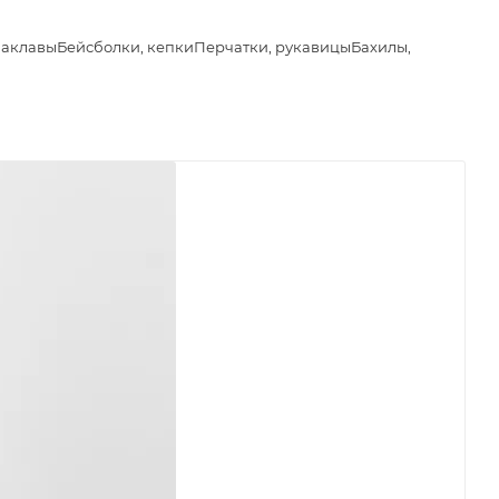
лаклавы
Бейсболки, кепки
Перчатки, рукавицы
Бахилы,