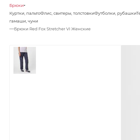
Брюки
Куртки, пальто
Флис, свитеры, толстовки
Футболки, рубашки
Т
гамаши, чуни
—
Брюки Red Fox Stretcher VI Женские