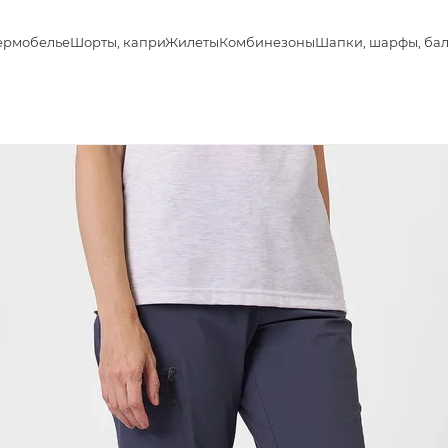
ермобелье
Шорты, капри
Жилеты
Комбинезоны
Шапки, шарфы, ба