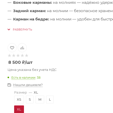
Боковые карманы:
на молниях — надёжно удерж
Задний карман:
на молнии — безопасное хранен
Карман на бедре:
на молнии — удобен для быстро
Анатомическая форма коленей:
улучшает подви
8 500
₽
/шт
Цена указана без учета НДС
Есть в наличии
: 38
Нашли дешевле?
Размер
—
XL
XS
S
M
L
XL