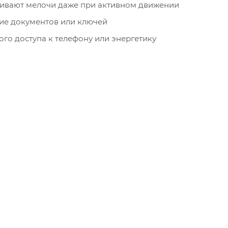
ивают мелочи даже при активном движении
ие документов или ключей
го доступа к телефону или энергетику
жность и снижает напряжение ткани при длительной на