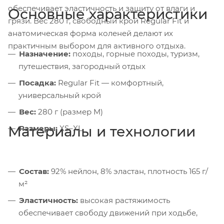
обеспечивает эластичность и защиту от влаги и
Основные характеристики
грязи. Вес 280 г, свободный крой Regular Fit и
анатомическая форма коленей делают их
практичным выбором для активного отдыха.
Назначение:
походы, горные походы, туризм,
путешествия, загородный отдых
Посадка:
Regular Fit — комфортный,
универсальный крой
Вес:
280 г (размер M)
Материалы и технологии
Размеры:
XS–XL
Состав:
92% нейлон, 8% эластан, плотность 165 г/
м²
Эластичность:
высокая растяжимость
обеспечивает свободу движений при ходьбе,