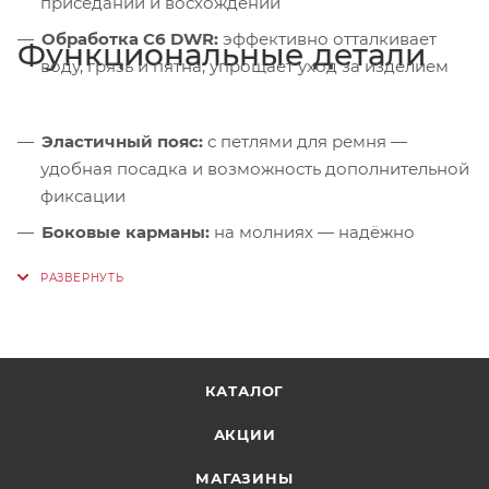
приседании и восхождении
Обработка C6 DWR:
эффективно отталкивает
Функциональные детали
воду, грязь и пятна, упрощает уход за изделием
Эластичный пояс:
с петлями для ремня —
удобная посадка и возможность дополнительной
фиксации
Боковые карманы:
на молниях — надёжно
удерживают мелочи даже при активном
движении
Задний карман:
на молнии — безопасное
хранение документов или ключей
Карман на бедре:
на молнии — удобен для
КАТАЛОГ
быстрого доступа к телефону или энергетику
АКЦИИ
Анатомическая форма коленей:
улучшает
подвижность и снижает напряжение ткани при
МАГАЗИНЫ