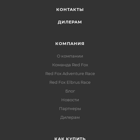
длительной нагрузке
КОНТАКТЫ
ДИЛЕРАМ
КОМПАНИЯ
О компании
Команда Red Fox
Red Fox Adventure Race
Red Fox Elbrus Race
Блог
Новости
Партнеры
Дилерам
КАК КУПИТЬ