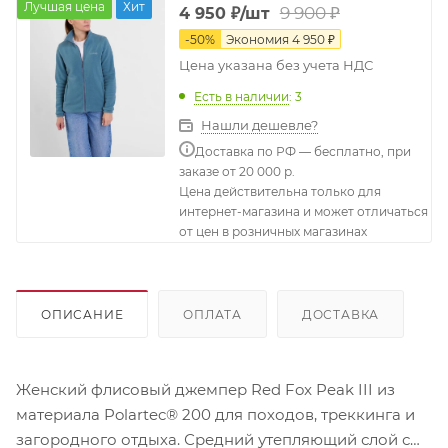
Лучшая цена
Хит
9 900
₽
4 950
₽
/шт
-
50
%
Экономия
4 950
₽
Цена указана без учета НДС
Есть в наличии
: 3
Нашли дешевле?
Доставка по РФ — бесплатно, при
заказе от 20 000 р.
Цена действительна только для
интернет-магазина и может отличаться
от цен в розничных магазинах
ОПИСАНИЕ
ОПЛАТА
ДОСТАВКА
Женский флисовый джемпер Red Fox Peak III из
материала Polartec® 200 для походов, треккинга и
загородного отдыха. Средний утепляющий слой с