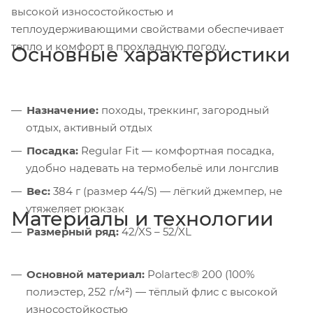
высокой износостойкостью и
теплоудерживающими свойствами обеспечивает
тепло и комфорт в прохладную погоду.
Основные характеристики
Назначение:
походы, треккинг, загородный
отдых, активный отдых
Посадка:
Regular Fit — комфортная посадка,
удобно надевать на термобельё или лонгслив
Вес:
384 г (размер 44/S) — лёгкий джемпер, не
утяжеляет рюкзак
Материалы и технологии
Размерный ряд:
42/XS – 52/XL
Основной материал:
Polartec® 200 (100%
полиэстер, 252 г/м²) — тёплый флис с высокой
износостойкостью