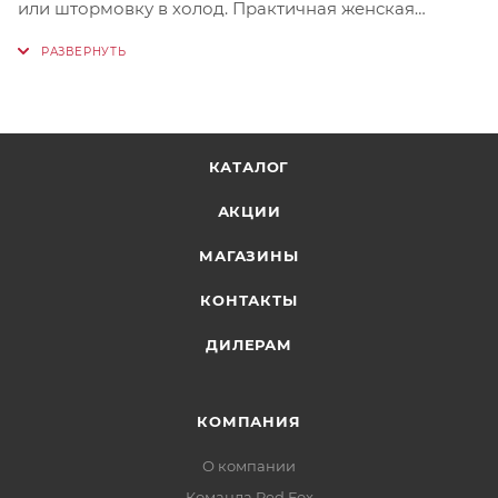
или штормовку в холод. Практичная женская
флиска для походов, треккинга, загородного отдыха
и активного отдыха на природе.
КАТАЛОГ
АКЦИИ
МАГАЗИНЫ
КОНТАКТЫ
ДИЛЕРАМ
КОМПАНИЯ
О компании
Команда Red Fox