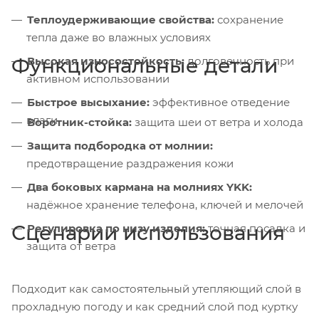
Теплоудерживающие свойства:
сохранение
тепла даже во влажных условиях
Функциональные детали
Высокая износостойкость:
долговечность при
активном использовании
Быстрое высыхание:
эффективное отведение
влаги
Воротник-стойка:
защита шеи от ветра и холода
Защита подбородка от молнии:
предотвращение раздражения кожи
Два боковых кармана на молниях YKK:
надёжное хранение телефона, ключей и мелочей
Сценарии использования
Регулировка по низу изделия:
точная посадка и
защита от ветра
Подходит как самостоятельный утепляющий слой в
прохладную погоду и как средний слой под куртку