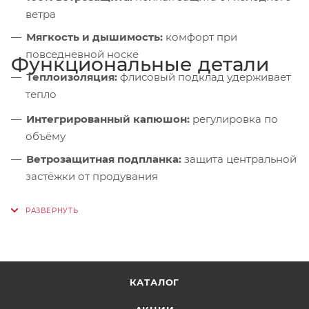
ветра
Мягкость и дышимость:
комфорт при
повседневной носке
Функциональные детали
Теплоизоляция:
флисовый подклад удерживает
тепло
Интегрированный капюшон:
регулировка по
объёму
Ветрозащитная подпланка:
защита центральной
застёжки от продувания
Нагрудный карман на молнии:
для телефона
или карты
Два боковых кармана на молниях:
для рук или
мелочей
Внутренний карман на молнии:
хранение
КАТАЛОГ
ценных вещей