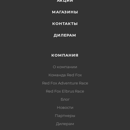
АКЦИИ
Регулировка по низу изделия:
адаптация
посадки под погоду
МАГАЗИНЫ
Светоотражающие элементы:
видимость в
КОНТАКТЫ
условиях недостаточной освещённости
ДИЛЕРАМ
КОМПАНИЯ
О компании
Команда Red Fox
Red Fox Adventure Race
Red Fox Elbrus Race
Блог
Новости
Партнеры
Дилерам