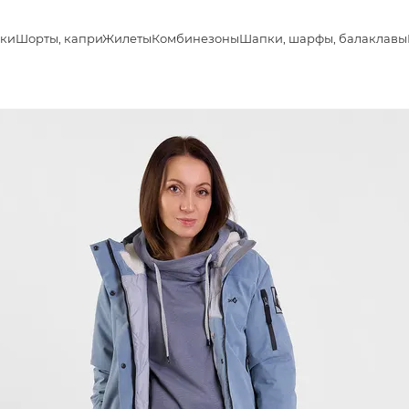
ки
Шорты, капри
Жилеты
Комбинезоны
Шапки, шарфы, балаклавы