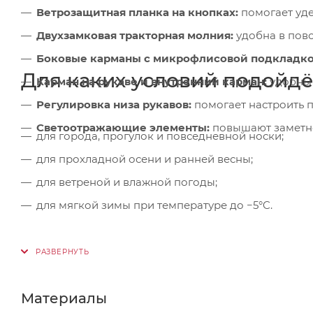
Ветрозащитная планка на кнопках:
помогает уде
Двухзамковая тракторная молния:
удобна в пов
Боковые карманы с микрофлисовой подкладко
Для каких условий подойдё
Карман на рукаве и внутренний карман:
удобны 
Регулировка низа рукавов:
помогает настроить 
Светоотражающие элементы:
повышают заметно
для города, прогулок и повседневной носки;
для прохладной осени и ранней весны;
для ветреной и влажной погоды;
для мягкой зимы при температуре до −5°C.
Материалы