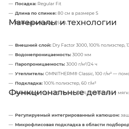
Посадка:
Regular Fit
Длина по спинке:
80 см в размере S
Материалы и технологии
Размерный ряд:
XS–XL
Внешний слой:
Dry Factor 3000, 100% полиэстер, 1
Водонепроницаемость:
3000 мм
Паропроницаемость:
3000 г/м²/24 ч
Утеплитель:
OMNITHERM® Classic, 100 г/м² — по
Подкладка:
100% полиэстер, 60 г/м²
Функциональные детали
Капюшон:
High Loft fleece, 100% полиэстер — мя
Регулируемый интегрированный капюшон:
защ
Микрофлисовая подкладка в области подбород