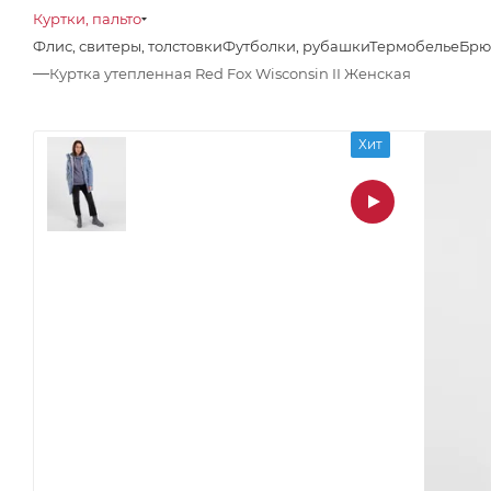
Куртки, пальто
Флис, свитеры, толстовки
Футболки, рубашки
Термобелье
Брю
—
Куртка утепленная Red Fox Wisconsin II Женская
Хит