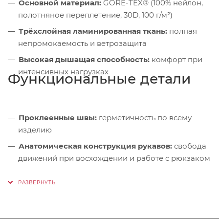
Основной материал:
GORE-TEX® (100% нейлон,
полотняное переплетение, 30D, 100 г/м²)
Трёхслойная ламинированная ткань:
полная
непромокаемость и ветрозащита
Высокая дышащая способность:
комфорт при
интенсивных нагрузках
Функциональные детали
Проклеенные швы:
герметичность по всему
изделию
Анатомическая конструкция рукавов:
свобода
движений при восхождении и работе с рюкзаком
Влагозащитные молнии YKK® AquaGuard®:
защита от проникновения влаги
Регулируемый в двух плоскостях капюшон с
козырьком:
совместимость с каской