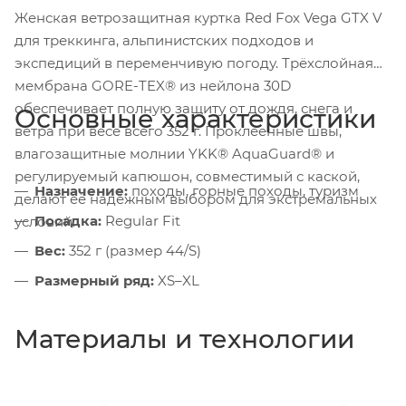
Женская ветрозащитная куртка Red Fox Vega GTX V
для треккинга, альпинистских подходов и
экспедиций в переменчивую погоду. Трёхслойная
мембрана GORE-TEX® из нейлона 30D
обеспечивает полную защиту от дождя, снега и
Основные характеристики
ветра при весе всего 352 г. Проклеенные швы,
влагозащитные молнии YKK® AquaGuard® и
регулируемый капюшон, совместимый с каской,
Назначение:
походы, горные походы, туризм
делают её надёжным выбором для экстремальных
Посадка:
Regular Fit
условий.
Вес:
352 г (размер 44/S)
Размерный ряд:
XS–XL
Материалы и технологии