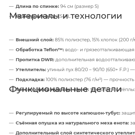
Длина по спинке:
94 см (размер S)
Материалы и технологии
Размерный ряд:
XS–XL
Внешний слой:
85% полиэстер, 15% хлопок (200 г/
Обработка Teflon™:
водо- и грязеотталкивающая
Пропитка DWR:
дополнительная водоотталкива
Утеплитель:
утиный пух 80/20 – 90/10 (650+ F.P.
Подкладка:
100% полиэстер (76 г/м²) — прочность
Функциональные детали
Трёхслойный пуховый пакет:
технология «тёплы
Регулируемый по высоте капюшон-тубус:
защит
Съёмная опушка из натурального меха енота:
за
Дополнительный слой синтетического утеплите