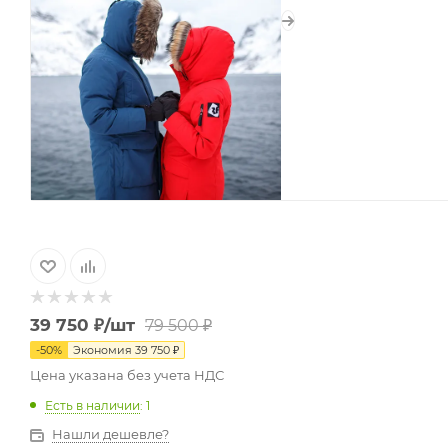
39 750
₽
/шт
79 500
₽
-
50
%
Экономия
39 750
₽
Цена указана без учета НДС
Есть в наличии
: 1
Нашли дешевле?