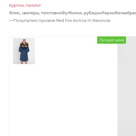
Куртки, пальто
Флис, свитеры, толстовки
Футболки, рубашки
Термобелье
Брю
—
Полупальто пуховое Red Fox Arctica III Женское
Лучшая цена