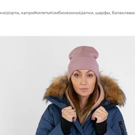
ки
Шорты, капри
Жилеты
Комбинезоны
Шапки, шарфы, балаклавы