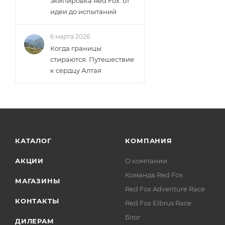
экипировка Red Fox: от
идеи до испытаний
6 марта 2026
Когда границы
стираются. Путешествие
к сердцу Алтая
КАТАЛОГ
КОМПАНИЯ
АКЦИИ
О компании
Команда Red Fox
МАГАЗИНЫ
Red Fox Adventure Race
КОНТАКТЫ
Red Fox Elbrus Race
Блог
ДИЛЕРАМ