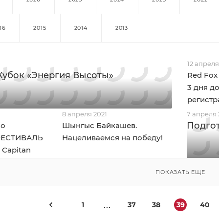
16
2015
2014
2013
12 апреля
убок «Энергия Высоты»
Red Fox
3 дня д
регистр
8 апреля 2021
7 апреля 
Подгот
по
Шынгыс Байкашев.
ФЕСТИВАЛЬ
Нацеливаемся на победу!
l Capitan
ПОКАЗАТЬ ЕЩЕ
1
37
38
39
40