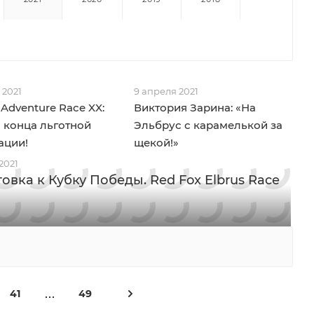
 2021
9 апреля 2021
 Adventure Race XX:
Виктория Зарина: «На
о конца льготной
Эльбрус с карамелькой за
ации!
щекой!»
2021
овка к Кубку Победы. Red Fox Elbrus Race
41
49