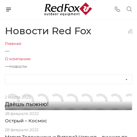
Новости Red Fox
Главная
—
О компании
—
Новости
2 марта 2022
Даёшь лыжню!
28 февраля 2022
Острый – Космос
28 февраля 2022
Мария Толоконина и Виталий Чернов – лучшие по