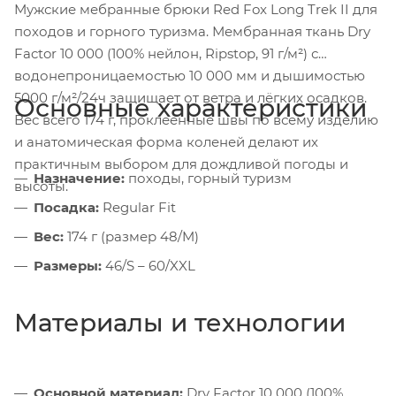
Мужские мебранные брюки Red Fox Long Trek II для
походов и горного туризма. Мембранная ткань Dry
Factor 10 000 (100% нейлон, Ripstop, 91 г/м²) с
водонепроницаемостью 10 000 мм и дышимостью
5000 г/м²/24ч защищает от ветра и лёгких осадков.
Основные характеристики
Вес всего 174 г, проклеенные швы по всему изделию
и анатомическая форма коленей делают их
практичным выбором для дождливой погоды и
Назначение:
походы, горный туризм
высоты.
Посадка:
Regular Fit
Вес:
174 г (размер 48/M)
Размеры:
46/S – 60/XXL
Материалы и технологии
Основной материал:
Dry Factor 10 000 (100%