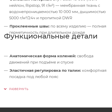
нейлон, Ripstop, 91 г/м²) — мембранная ткань с
водонепроницаемостью 10 000 мм, дышимостью
5000 г/м²/24ч и пропиткой DWR
Проклеенные швы:
по всему изделию — полная
герметичность при длительном дожде
Функциональные детали
Анатомическая форма коленей:
свобода
движений при подъёме и спуске
Эластичная регулировка по талии:
комфортная
посадка под любой пояс
Влагозащитные молнии по низу:
+ регулировка
объёма — легко надевать поверх обуви
Задний карман-мешок:
брюки компактно
складываются в собственный карман