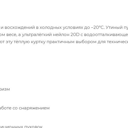
ма и восхождений в холодных условиях до –20°C. Утиный п
 весе, а ультралёгкий нейлон 20D с водоотталкивающ
елают эту тёплую куртку практичным выбором для техниче
ризм
работе со снаряжением
едиционных пуховок