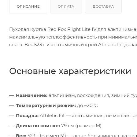
ОПИСАНИЕ
ОПЛАТА
ДОСТАВКА
Пуховая куртка Red Fox Flight Lite IV для альпиниз
максимальную теплоэффективность при минимальном
снега. Вес 523 г и анатомичный крой Athletic Fit д
Основные характеристики
Назначение:
альпинизм, восхождения, зимний ту
Температурный режим:
до –20°C
Посадка:
Athletic Fit — анатомичная, не мешает 
Длина по спинке:
79 см (размер M)
Вес:
523 г (размер M) — легче большинства эксп