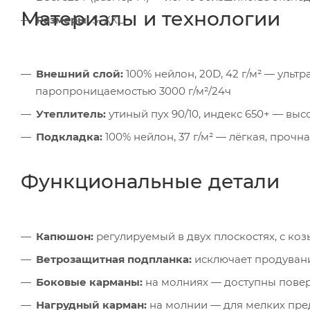
Материалы и технологии
Размеры:
S–XXL
Внешний слой:
100% нейлон, 20D, 42 г/м² — уль
паропроницаемостью 3000 г/м²/24ч
Утеплитель:
утиный пух 90/10, индекс 650+ — вы
Подкладка:
100% нейлон, 37 г/м² — лёгкая, проч
Функциональные детали
Капюшон:
регулируемый в двух плоскостях, с ко
Ветрозащитная подпланка:
исключает продувани
Боковые карманы:
на молниях — доступны повер
Нагрудный карман:
на молнии — для мелких пре