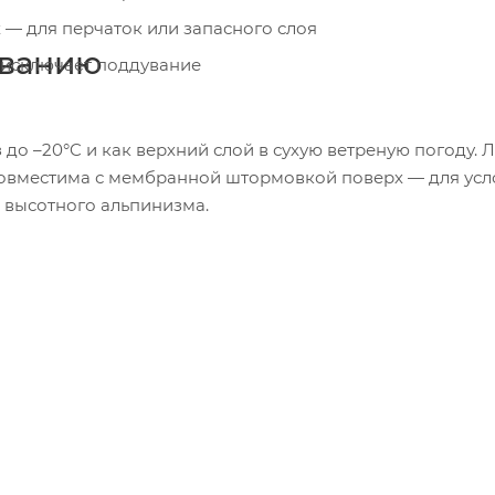
 — для перчаток или запасного слоя
ованию
 исключает поддувание
до –20°C и как верхний слой в сухую ветреную погоду.
Совместима с мембранной штормовкой поверх — для усло
и высотного альпинизма.