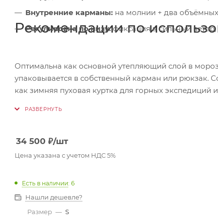
Внутренние карманы:
на молнии + два объёмных
Рекомендации по использ
Регулировка по низу:
фиксация в сильный ветер,
Оптимальна как основной утепляющий слой в мороз 
упаковывается в собственный карман или рюкзак. 
как зимняя пуховая куртка для горных экспедиций 
34 500
₽
/шт
Цена указана с учетом НДС 5%
Есть в наличии
: 6
Нашли дешевле?
Размер
—
S