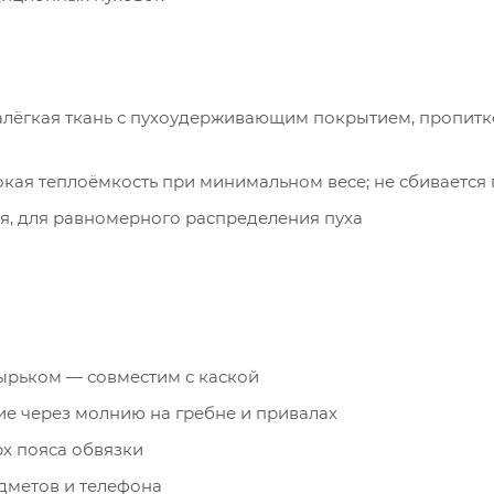
тралёгкая ткань с пухоудерживающим покрытием, пропит
сокая теплоёмкость при минимальном весе; не сбивается
ная, для равномерного распределения пуха
зырьком — совместим с каской
е через молнию на гребне и привалах
х пояса обвязки
дметов и телефона