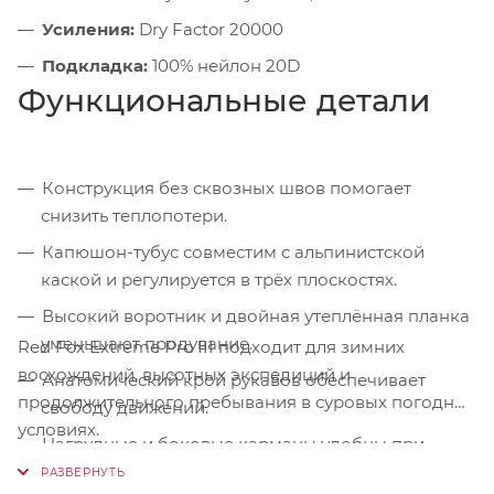
Усиления:
Dry Factor 20000
Подкладка:
100% нейлон 20D
Функциональные детали
Конструкция без сквозных швов помогает
снизить теплопотери.
Капюшон-тубус совместим с альпинистской
каской и регулируется в трёх плоскостях.
Высокий воротник и двойная утеплённая планка
уменьшают продувание.
Red Fox Extreme Pro III подходит для зимних
восхождений, высотных экспедиций и
Анатомический крой рукавов обеспечивает
продолжительного пребывания в суровых погодных
свободу движений.
условиях.
Нагрудные и боковые карманы удобны при
работе в перчатках.