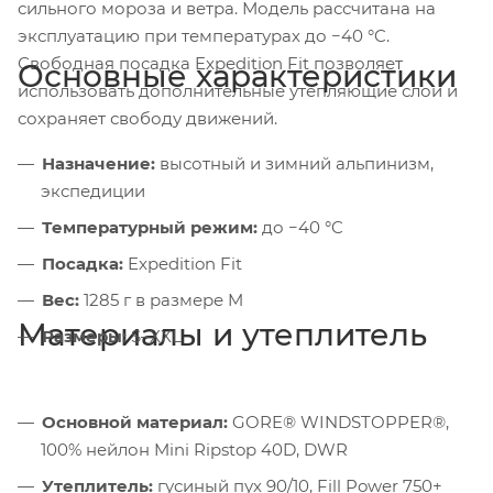
сильного мороза и ветра. Модель рассчитана на
эксплуатацию при температурах до −40 °C.
Свободная посадка Expedition Fit позволяет
Основные характеристики
использовать дополнительные утепляющие слои и
сохраняет свободу движений.
Назначение:
высотный и зимний альпинизм,
экспедиции
Температурный режим:
до −40 °C
Посадка:
Expedition Fit
Вес:
1285 г в размере M
Материалы и утеплитель
Размеры:
S–XXL
Основной материал:
GORE® WINDSTOPPER®,
100% нейлон Mini Ripstop 40D, DWR
Утеплитель:
гусиный пух 90/10, Fill Power 750+