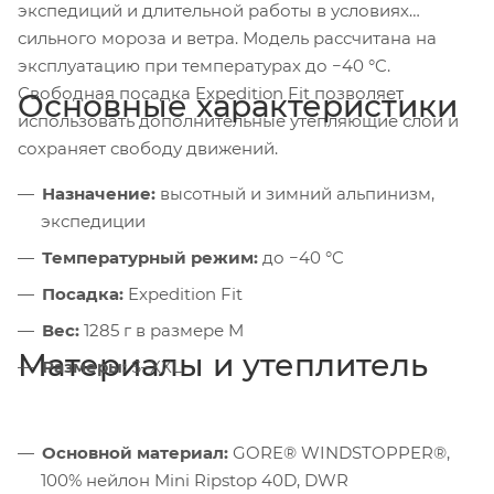
экспедиций и длительной работы в условиях
сильного мороза и ветра. Модель рассчитана на
эксплуатацию при температурах до −40 °C.
Свободная посадка Expedition Fit позволяет
Основные характеристики
использовать дополнительные утепляющие слои и
сохраняет свободу движений.
Назначение:
высотный и зимний альпинизм,
экспедиции
Температурный режим:
до −40 °C
Посадка:
Expedition Fit
Вес:
1285 г в размере M
Материалы и утеплитель
Размеры:
S–XXL
Основной материал:
GORE® WINDSTOPPER®,
100% нейлон Mini Ripstop 40D, DWR