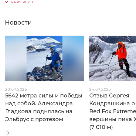
работе в перчатках.
Внутренние карманы подходят для перчаток,
термоса и необходимых вещей.
Новости
20.07.2026
24.07.2025
5642 метра силы и победы
Отзыв Сергея
над собой. Александра
Кондрашкина о 
Гладкова поднялась на
Red Fox Extreme 
Эльбрус с протезом
вершины пика Х
(7 010 м)