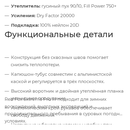
Утеплитель:
гусиный пух 90/10, Fill Power 750+
Усиления:
Dry Factor 20000
Подкладка:
100% нейлон 20D
Функциональные детали
Конструкция без сквозных швов помогает
снизить теплопотери.
Капюшон-тубус совместим с альпинистской
каской и регулируется в трёх плоскостях.
Высокий воротник и двойная утеплённая планка
уменьшают продувание.
Red Fox Extreme Pro III подходит для зимних
восхождений, высотных экспедиций и
Анатомический крой рукавов обеспечивает
продолжительного пребывания в суровых погодных
свободу движений.
условиях.
Нагрудные и боковые карманы удобны при