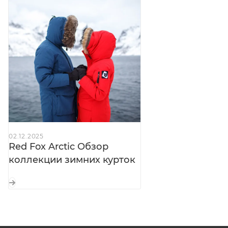
Нагрудные и боковые карманы:
на
влагозащитных молниях с флисом High Loft —
тепло для рук и мелочей
Карман на рукаве:
с влагозащитной молнией —
для пропуска или гаджетов
Рукава:
с регулировкой длины —
подстраиваются под перчатки и рост
Внутренние манжеты:
трикотажные —
исключают продувание
02.12.2025
Внутренние карманы:
на молниях — для ценных
Red Fox Arctic Обзор
вещей
коллекции зимних курток
Внутренние лямки:
для ношения куртки внутри
помещения
Отлётная кулиска:
с регулировкой по низу —
плотное прилегание в ветер