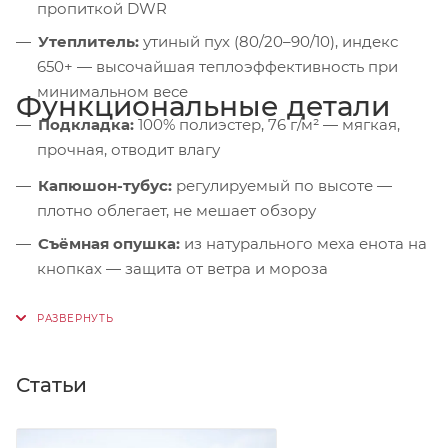
пропиткой DWR
Утеплитель:
утиный пух (80/20–90/10), индекс
650+ — высочайшая теплоэффективность при
минимальном весе
Функциональные детали
Подкладка:
100% полиэстер, 76 г/м² — мягкая,
прочная, отводит влагу
Капюшон-тубус:
регулируемый по высоте —
плотно облегает, не мешает обзору
Съёмная опушка:
из натурального меха енота на
кнопках — защита от ветра и мороза
Дополнительный утеплитель:
синтетический
слой в зоне плеч — усиленная защита от холода
Защита подбородка:
микрофлисовая подкладка
Статьи
— от раздражения
Ветрозащитная планка:
на магнитных кнопках +
подпланка — герметизация молнии