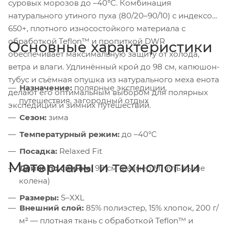
суровых морозов до –40°C. Комбинация
натурального утиного пуха (80/20–90/10) с индексом
650+, плотного износостойкого материала с
обработкой Teflon™ и пропиткой DWR
Основные характеристики
обеспечивает максимальную защиту от холода,
ветра и влаги. Удлинённый крой до 98 см, капюшон-
тубус и съёмная опушка из натурального меха енота
Назначение:
полярные экспедиции,
делают его оптимальным выбором для полярных
путешествия, загородный отдых
экспедиций и зимних путешествий.
Сезон:
зима
Температурный режим:
до –40°C
Посадка:
Relaxed Fit
Материалы и технологии
Длина по спинке:
98 см (размер M, чуть выше
колена)
Размеры:
S–XXL
Внешний слой:
85% полиэстер, 15% хлопок, 200 г/
м² — плотная ткань с обработкой Teflon™ и