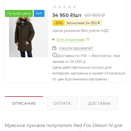
Лучшая цена
Хит
69 900
₽
34 950
₽
/шт
-
50
%
Экономия
34 950
₽
Цена указана без учета НДС
Есть в наличии
: 17
Нашли дешевле?
Доставка по РФ — бесплатно, при
заказе от 20 000 р.
Цена действительна только для
интернет-магазина и может отличаться
от цен в розничных магазинах
ОПИСАНИЕ
ОПЛАТА
ДОСТАВКА
Мужское пуховое полупальто Red Fox Dikson IV для